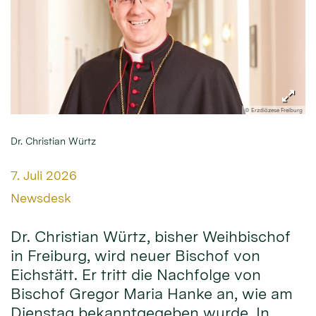
© Erzdiözese Freiburg
Dr. Christian Würtz
Datum:
7. Juli 2026
Von:
Newsdesk
Dr. Christian Würtz, bisher Weihbischof
in Freiburg, wird neuer Bischof von
Eichstätt. Er tritt die Nachfolge von
Bischof Gregor Maria Hanke an, wie am
Dienstag bekanntgegeben wurde. In