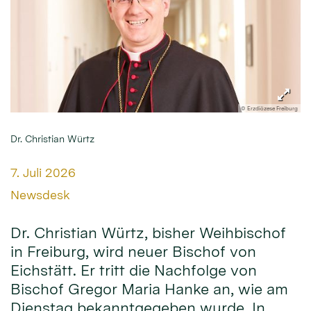
© Erzdiözese Freiburg
Dr. Christian Würtz
Datum:
7. Juli 2026
Von:
Newsdesk
Dr. Christian Würtz, bisher Weihbischof
in Freiburg, wird neuer Bischof von
Eichstätt. Er tritt die Nachfolge von
Bischof Gregor Maria Hanke an, wie am
Dienstag bekanntgegeben wurde. In