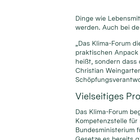
Dinge wie Lebensmitt
werden. Auch bei der
„Das Klima-Forum di
praktischen Anpack 
heißt, sondern dass
Christian Weingarten
Schöpfungsverantwo
Vielseitiges P
Das Klima-Forum begi
Kompetenzstelle für
Bundesministerium fü
Gesetze es bereits gi