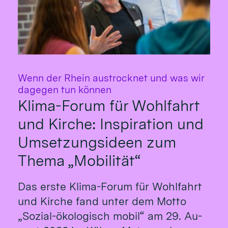
Wenn der Rhein austrocknet und was wir
:
dagegen tun können
Klima-Forum für Wohlfahrt
und Kirche: Inspiration und
Umsetzungsideen zum
Thema „Mobilität“
Das erste Klima-Fo­rum für Wohl­fahrt
und Kirche fand un­ter dem Mot­to
„So­zial-öko­logisch mo­bil“ am 29. Au­