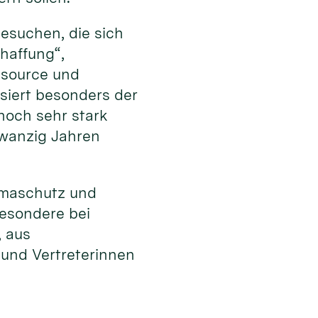
esuchen, die sich
haffung“,
ssource und
ssiert besonders der
noch sehr stark
zwanzig Jahren
limaschutz und
besondere bei
, aus
 und Vertreterinnen