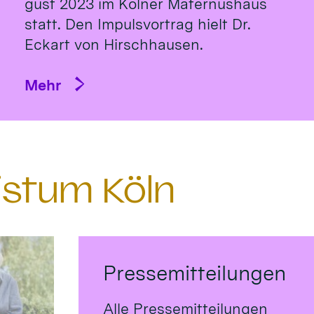
gust 2023 im Köl­ner Ma­ternus­haus
statt. Den Impulsvortrag hielt Dr.
Eckart von Hirsch­hausen.
Mehr
istum Köln
Pressemitteilungen
Alle Pressemitteilungen