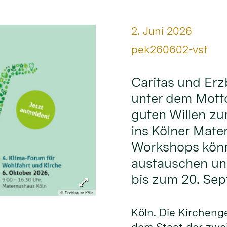
Datum:
2. Juni 2026
Von:
pek260602-vst
Caritas und Erz
unter dem Mott
guten Willen zu
ins Kölner Mate
Workshops könn
austauschen und
bis zum 20. Se
© Erzbistum Köln
Köln. Die Kirchen