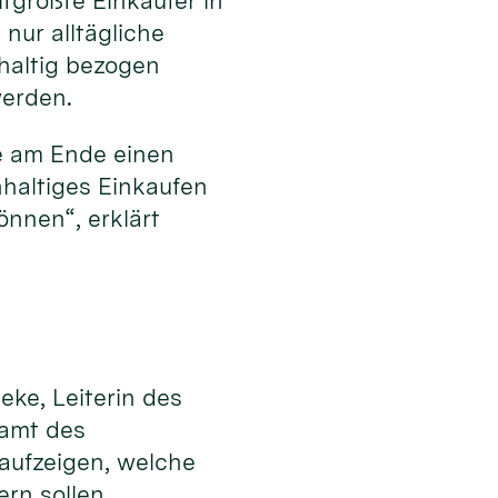
tgrößte Einkäufer in
nur alltägliche
hhaltig bezogen
werden.
e am Ende einen
hhaltiges Einkaufen
nnen“, erklärt
eke, Leiterin des
samt des
 aufzeigen, welche
ern sollen.