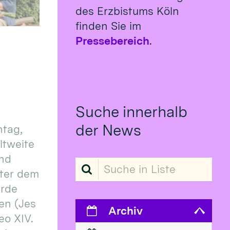
des Erzbistums Köln
finden Sie im
Pressebereich
.
Suche innerhalb
der News
tag,
eltweite
und
Suche in Liste
ter dem
erde
en (Jes
Archiv
eo XIV.