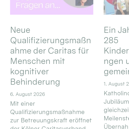
Neue
Ein Ja
Qualifizierungsmaßn
285
ahme der Caritas für
Kinder
Menschen mit
ngen u
kognitiver
gemei
Behinderung
1. August 
Katholino
6. August 2026
Jubiläum
Mit einer
gleichze
Qualifizierungsmaßnahme
Meilenste
zur Betreuungskraft eröffnet
Übernahm
der Kölner Caritasverband