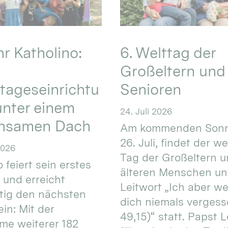
hr Katholino:
6. Welttag der
Großeltern und
tageseinrichtu
Senioren
nter einem
24. Juli 2026
nsamen Dach
Am kommenden Sonn
26. Juli, findet der w
2026
Tag der Großeltern 
 feiert sein erstes
älteren Menschen un
 und erreicht
Leitwort „Ich aber w
itig den nächsten
dich niemals vergess
in: Mit der
49,15)“ statt. Papst L
e weiterer 182