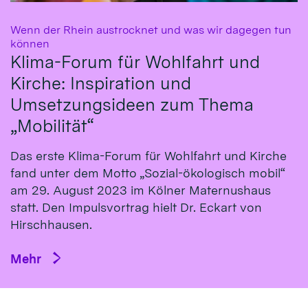
Wenn der Rhein austrocknet und was wir dagegen tun
:
können
Klima-Forum für Wohlfahrt und
Kirche: Inspiration und
Umsetzungsideen zum Thema
„Mobilität“
Das erste Klima-Fo­rum für Wohl­fahrt und Kirche
fand un­ter dem Mot­to „So­zial-öko­logisch mo­bil“
am 29. Au­gust 2023 im Köl­ner Ma­ternus­haus
statt. Den Impulsvortrag hielt Dr. Eckart von
Hirsch­hausen.
Mehr