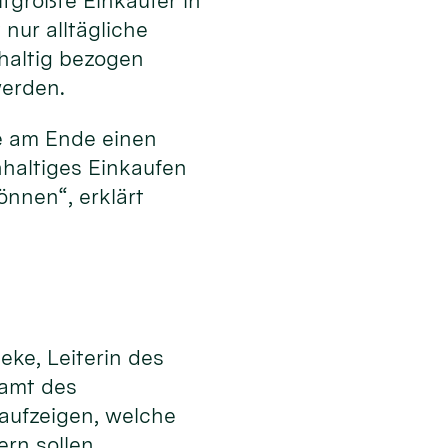
tgrößte Einkäufer in
nur alltägliche
hhaltig bezogen
werden.
e am Ende einen
hhaltiges Einkaufen
nnen“, erklärt
eke, Leiterin des
samt des
 aufzeigen, welche
ern sollen.