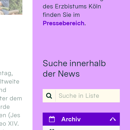
des Erzbistums Köln
finden Sie im
Pressebereich
.
Suche innerhalb
der News
tag,
eltweite
und
Suche in Liste
ter dem
erde
en (Jes
Archiv
eo XIV.