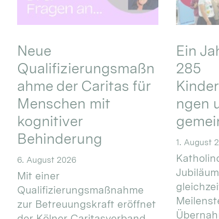
Neue
Ein Ja
Qualifizierungsmaßn
285
ahme der Caritas für
Kinder
Menschen mit
ngen u
kognitiver
gemei
Behinderung
1. August 
Katholino
6. August 2026
Jubiläum
Mit einer
gleichze
Qualifizierungsmaßnahme
Meilenste
zur Betreuungskraft eröffnet
Übernahm
der Kölner Caritasverband