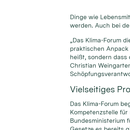
Dinge wie Lebensmitt
werden. Auch bei der
„Das Klima-Forum di
praktischen Anpack 
heißt, sondern dass
Christian Weingarten
Schöpfungsverantwo
Vielseitiges P
Das Klima-Forum begi
Kompetenzstelle für
Bundesministerium fü
Gesetze es bereits gi