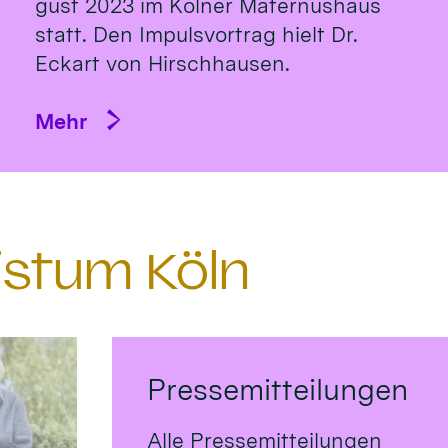
gust 2023 im Köl­ner Ma­ternus­haus
statt. Den Impulsvortrag hielt Dr.
Eckart von Hirsch­hausen.
Mehr
istum Köln
Pressemitteilungen
Alle Pressemitteilungen