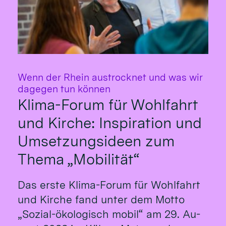
Wenn der Rhein austrocknet und was wir
:
dagegen tun können
Klima-Forum für Wohlfahrt
und Kirche: Inspiration und
Umsetzungsideen zum
Thema „Mobilität“
Das erste Klima-Fo­rum für Wohl­fahrt
und Kirche fand un­ter dem Mot­to
„So­zial-öko­logisch mo­bil“ am 29. Au­