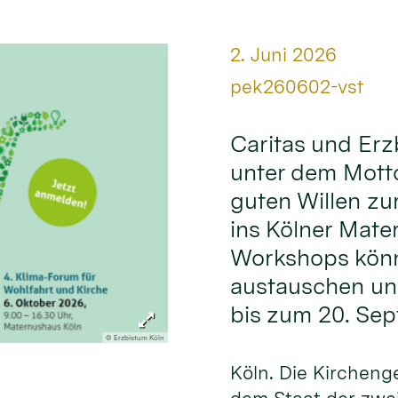
Datum:
2. Juni 2026
Von:
pek260602-vst
Caritas und Erz
unter dem Mott
guten Willen zu
ins Kölner Mate
Workshops könn
austauschen und
bis zum 20. Se
© Erzbistum Köln
Köln. Die Kirchen