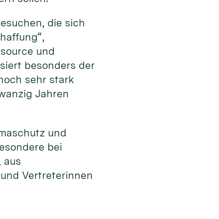
esuchen, die sich
haffung“,
ssource und
ssiert besonders der
noch sehr stark
zwanzig Jahren
limaschutz und
besondere bei
, aus
 und Vertreterinnen