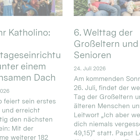
hr Katholino:
6. Welttag der
Großeltern und
tageseinrichtu
Senioren
nter einem
24. Juli 2026
nsamen Dach
Am kommenden Sonn
26. Juli, findet der w
2026
Tag der Großeltern 
 feiert sein erstes
älteren Menschen un
 und erreicht
Leitwort „Ich aber w
itig den nächsten
dich niemals vergess
in: Mit der
49,15)“ statt. Papst L
e weiterer 182