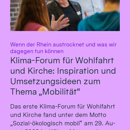
Wenn der Rhein austrocknet und was wir
:
dagegen tun können
Klima-Forum für Wohlfahrt
und Kirche: Inspiration und
Umsetzungsideen zum
Thema „Mobilität“
Das erste Klima-Fo­rum für Wohl­fahrt
und Kirche fand un­ter dem Mot­to
„So­zial-öko­logisch mo­bil“ am 29. Au­