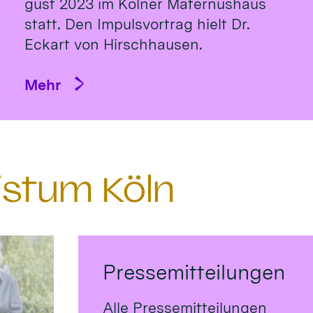
gust 2023 im Köl­ner Ma­ternus­haus
statt. Den Impulsvortrag hielt Dr.
Eckart von Hirsch­hausen.
Mehr
istum Köln
Pressemitteilungen
Alle Pressemitteilungen