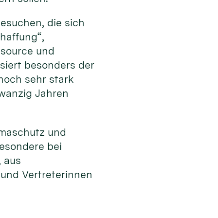
esuchen, die sich
haffung“,
ssource und
ssiert besonders der
noch sehr stark
zwanzig Jahren
limaschutz und
besondere bei
, aus
 und Vertreterinnen