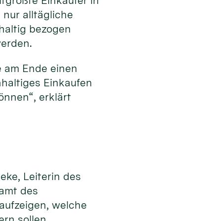
tgrößte Einkäufer in
nur alltägliche
hhaltig bezogen
werden.
e am Ende einen
hhaltiges Einkaufen
nnen“, erklärt
eke, Leiterin des
samt des
 aufzeigen, welche
ern sollen.