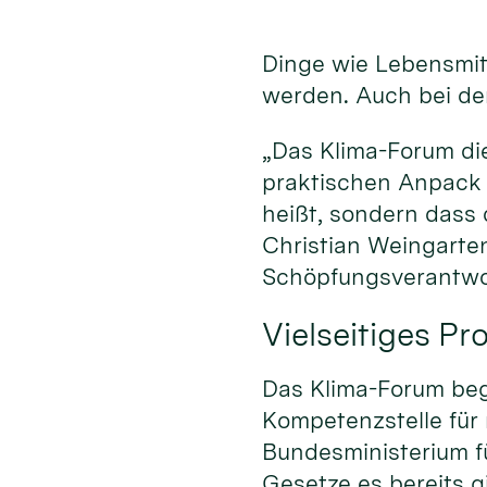
Dinge wie Lebensmitt
werden. Auch bei der
„Das Klima-Forum di
praktischen Anpack 
heißt, sondern dass
Christian Weingarten
Schöpfungsverantwo
Vielseitiges P
Das Klima-Forum begi
Kompetenzstelle für
Bundesministerium fü
Gesetze es bereits gi