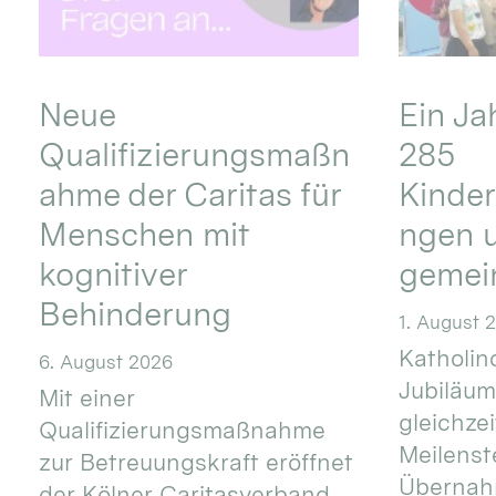
Neue
Ein Ja
Qualifizierungsmaßn
285
ahme der Caritas für
Kinder
Menschen mit
ngen u
kognitiver
gemei
Behinderung
1. August 
Katholino
6. August 2026
Jubiläum
Mit einer
gleichze
Qualifizierungsmaßnahme
Meilenste
zur Betreuungskraft eröffnet
Übernahm
der Kölner Caritasverband