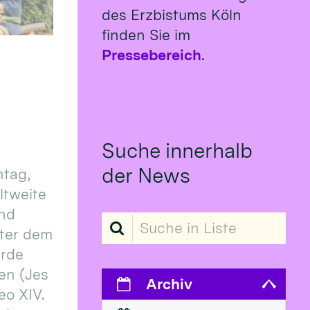
des Erzbistums Köln
finden Sie im
Pressebereich
.
Suche innerhalb
der News
tag,
eltweite
und
Suche in Liste
ter dem
erde
en (Jes
Archiv
eo XIV.