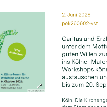
Datum:
2. Juni 2026
Von:
pek260602-vst
Caritas und Erz
unter dem Mott
guten Willen zu
ins Kölner Mate
Workshops könn
austauschen und
bis zum 20. Se
© Erzbistum Köln
Köln. Die Kirchen