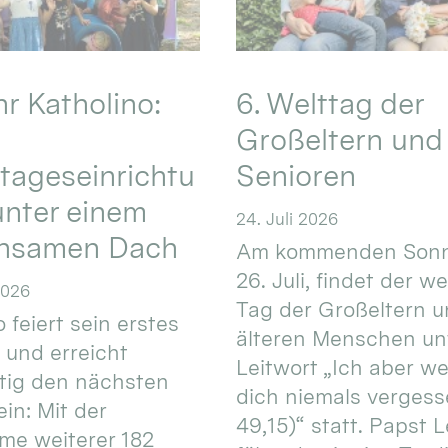
hr Katholino:
6. Welttag der
Großeltern und
tageseinrichtu
Senioren
nter einem
24. Juli 2026
nsamen Dach
Am kommenden Sonn
26. Juli, findet der w
2026
Tag der Großeltern 
 feiert sein erstes
älteren Menschen un
 und erreicht
Leitwort „Ich aber w
itig den nächsten
dich niemals vergess
in: Mit der
49,15)“ statt. Papst L
e weiterer 182