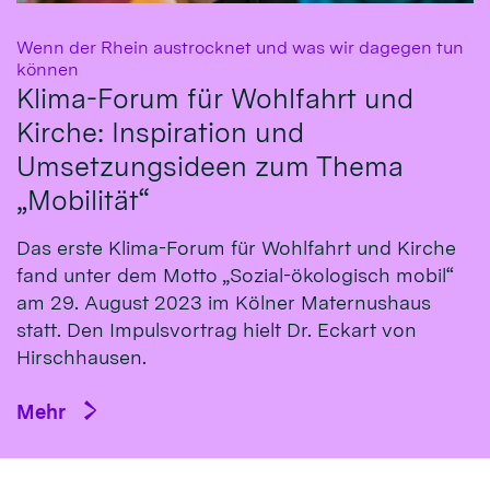
Wenn der Rhein austrocknet und was wir dagegen tun
:
können
Klima-Forum für Wohlfahrt und
Kirche: Inspiration und
Umsetzungsideen zum Thema
„Mobilität“
Das erste Klima-Fo­rum für Wohl­fahrt und Kirche
fand un­ter dem Mot­to „So­zial-öko­logisch mo­bil“
am 29. Au­gust 2023 im Köl­ner Ma­ternus­haus
statt. Den Impulsvortrag hielt Dr. Eckart von
Hirsch­hausen.
Mehr