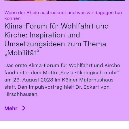
Wenn der Rhein austrocknet und was wir dagegen tun
:
können
Klima-Forum für Wohlfahrt und
Kirche: Inspiration und
Umsetzungsideen zum Thema
„Mobilität“
Das erste Klima-Fo­rum für Wohl­fahrt und Kirche
fand un­ter dem Mot­to „So­zial-öko­logisch mo­bil“
am 29. Au­gust 2023 im Köl­ner Ma­ternus­haus
statt. Den Impulsvortrag hielt Dr. Eckart von
Hirsch­hausen.
Mehr