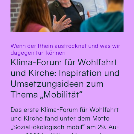
Wenn der Rhein austrocknet und was wir
:
dagegen tun können
Klima-Forum für Wohlfahrt
und Kirche: Inspiration und
Umsetzungsideen zum
Thema „Mobilität“
Das erste Klima-Fo­rum für Wohl­fahrt
und Kirche fand un­ter dem Mot­to
„So­zial-öko­logisch mo­bil“ am 29. Au­