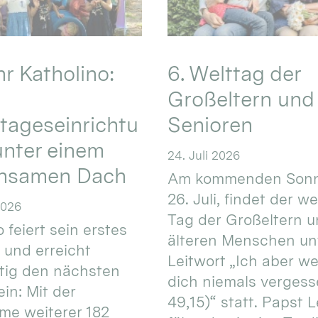
hr Katholino:
6. Welttag der
Großeltern und
tageseinrichtu
Senioren
nter einem
24. Juli 2026
nsamen Dach
Am kommenden Sonn
26. Juli, findet der w
2026
Tag der Großeltern 
 feiert sein erstes
älteren Menschen un
 und erreicht
Leitwort „Ich aber w
itig den nächsten
dich niemals vergess
in: Mit der
49,15)“ statt. Papst L
e weiterer 182