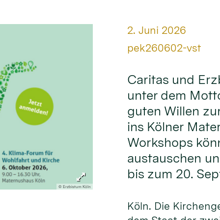
Datum:
2. Juni 2026
Von:
pek260602-vst
Caritas und Erz
unter dem Mott
guten Willen zu
ins Kölner Mate
Workshops könn
austauschen und
bis zum 20. Se
© Erzbistum Köln
Köln. Die Kirchen