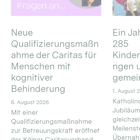
Neue
Ein Ja
Qualifizierungsmaßn
285
ahme der Caritas für
Kinder
Menschen mit
ngen u
kognitiver
gemei
Behinderung
1. August 
Katholino
6. August 2026
Jubiläum
Mit einer
gleichze
Qualifizierungsmaßnahme
Meilenste
zur Betreuungskraft eröffnet
Übernahm
der Kölner Caritasverband