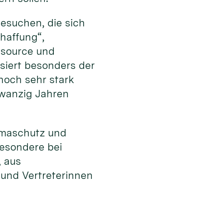
esuchen, die sich
haffung“,
ssource und
ssiert besonders der
noch sehr stark
zwanzig Jahren
limaschutz und
besondere bei
, aus
 und Vertreterinnen