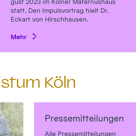
gust 2023 im Köl­ner Ma­ternus­haus
statt. Den Impulsvortrag hielt Dr.
Eckart von Hirsch­hausen.
Mehr
istum Köln
Pressemitteilungen
Alle Pressemitteilungen