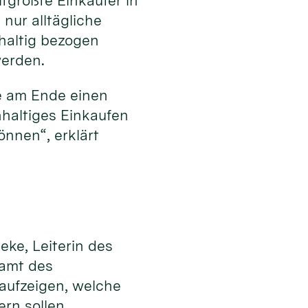
tgrößte Einkäufer in
nur alltägliche
hhaltig bezogen
werden.
e am Ende einen
hhaltiges Einkaufen
nnen“, erklärt
eke, Leiterin des
samt des
 aufzeigen, welche
ern sollen.