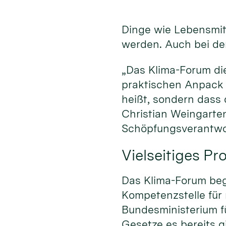
Dinge wie Lebensmitt
werden. Auch bei der
„Das Klima-Forum di
praktischen Anpack 
heißt, sondern dass
Christian Weingarten
Schöpfungsverantwo
Vielseitiges P
Das Klima-Forum begi
Kompetenzstelle für
Bundesministerium fü
Gesetze es bereits gi