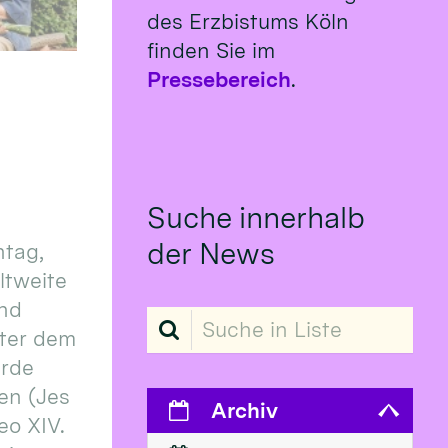
des Erzbistums Köln
finden Sie im
Pressebereich
.
Suche innerhalb
der News
tag,
eltweite
und
Suche in Liste
ter dem
erde
en (Jes
Archiv
eo XIV.