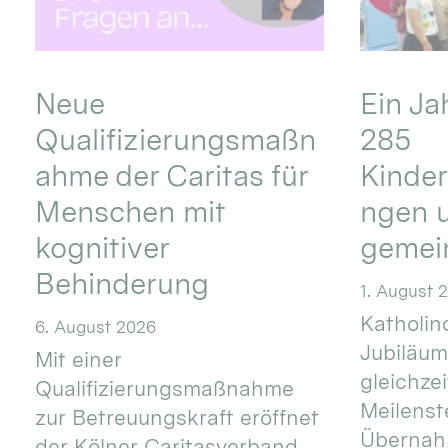
Neue
Ein Ja
Qualifizierungsmaßn
285
ahme der Caritas für
Kinder
Menschen mit
ngen u
kognitiver
gemei
Behinderung
1. August 
Katholino
6. August 2026
Jubiläum
Mit einer
gleichze
Qualifizierungsmaßnahme
Meilenste
zur Betreuungskraft eröffnet
Übernahm
der Kölner Caritasverband