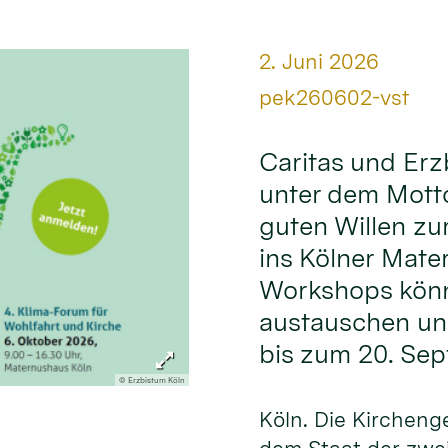
Datum:
2. Juni 2026
Von:
pek260602-vst
Caritas und Erz
unter dem Mott
guten Willen zu
ins Kölner Mate
Workshops könn
austauschen und
bis zum 20. Se
© Erzbistum Köln
Köln. Die Kirchen