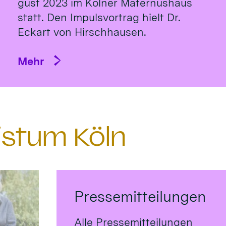
gust 2023 im Köl­ner Ma­ternus­haus
statt. Den Impulsvortrag hielt Dr.
Eckart von Hirsch­hausen.
Mehr
istum Köln
Pressemitteilungen
Alle Pressemitteilungen