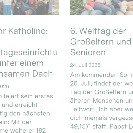
hr Katholino:
6. Welttag der
Großeltern und
tageseinrichtu
Senioren
nter einem
24. Juli 2026
nsamen Dach
Am kommenden Sonn
26. Juli, findet der w
2026
Tag der Großeltern 
 feiert sein erstes
älteren Menschen un
 und erreicht
Leitwort „Ich aber w
itig den nächsten
dich niemals vergess
in: Mit der
49,15)“ statt. Papst L
e weiterer 182