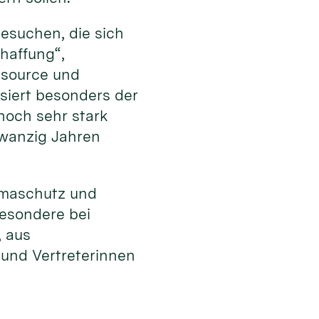
esuchen, die sich
haffung“,
ssource und
ssiert besonders der
noch sehr stark
zwanzig Jahren
limaschutz und
besondere bei
, aus
 und Vertreterinnen