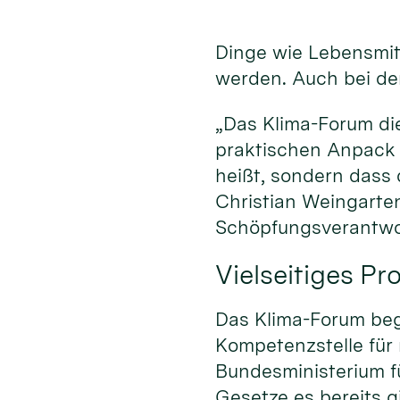
Dinge wie Lebensmitt
werden. Auch bei der
„Das Klima-Forum di
praktischen Anpack 
heißt, sondern dass
Christian Weingarten
Schöpfungsverantwo
Vielseitiges P
Das Klima-Forum begi
Kompetenzstelle für
Bundesministerium fü
Gesetze es bereits gi