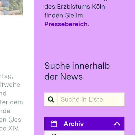
des Erzbistums Köln
finden Sie im
Pressebereich
.
Suche innerhalb
der News
tag,
eltweite
und
Suche in Liste
ter dem
erde
en (Jes
Archiv
eo XIV.