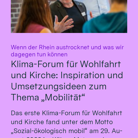
Wenn der Rhein austrocknet und was wir
:
dagegen tun können
Klima-Forum für Wohlfahrt
und Kirche: Inspiration und
Umsetzungsideen zum
Thema „Mobilität“
Das erste Klima-Fo­rum für Wohl­fahrt
und Kirche fand un­ter dem Mot­to
„So­zial-öko­logisch mo­bil“ am 29. Au­