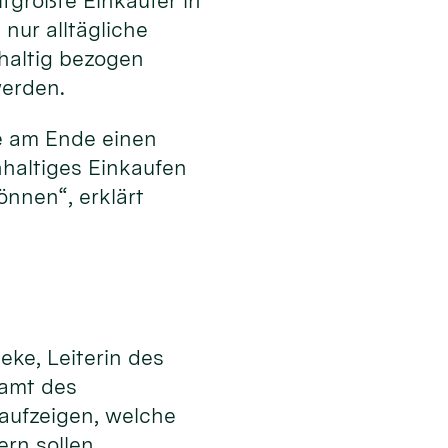
tgrößte Einkäufer in
nur alltägliche
hhaltig bezogen
werden.
e am Ende einen
hhaltiges Einkaufen
nnen“, erklärt
eke, Leiterin des
samt des
 aufzeigen, welche
ern sollen.