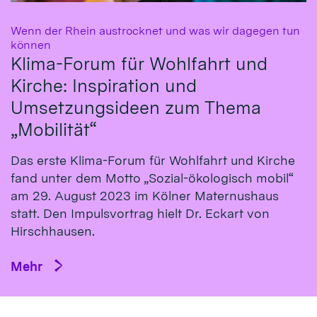
Wenn der Rhein austrocknet und was wir dagegen tun
:
können
Klima-Forum für Wohlfahrt und
Kirche: Inspiration und
Umsetzungsideen zum Thema
„Mobilität“
Das erste Klima-Fo­rum für Wohl­fahrt und Kirche
fand un­ter dem Mot­to „So­zial-öko­logisch mo­bil“
am 29. Au­gust 2023 im Köl­ner Ma­ternus­haus
statt. Den Impulsvortrag hielt Dr. Eckart von
Hirsch­hausen.
Mehr