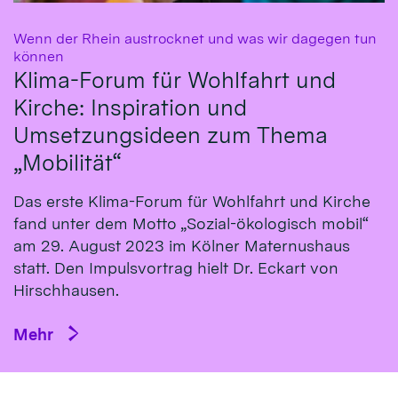
Wenn der Rhein austrocknet und was wir dagegen tun
:
können
Klima-Forum für Wohlfahrt und
Kirche: Inspiration und
Umsetzungsideen zum Thema
„Mobilität“
Das erste Klima-Fo­rum für Wohl­fahrt und Kirche
fand un­ter dem Mot­to „So­zial-öko­logisch mo­bil“
am 29. Au­gust 2023 im Köl­ner Ma­ternus­haus
statt. Den Impulsvortrag hielt Dr. Eckart von
Hirsch­hausen.
Mehr