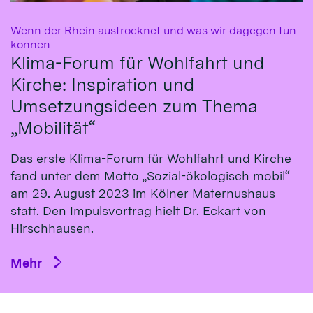
Wenn der Rhein austrocknet und was wir dagegen tun
:
können
Klima-Forum für Wohlfahrt und
Kirche: Inspiration und
Umsetzungsideen zum Thema
„Mobilität“
Das erste Klima-Fo­rum für Wohl­fahrt und Kirche
fand un­ter dem Mot­to „So­zial-öko­logisch mo­bil“
am 29. Au­gust 2023 im Köl­ner Ma­ternus­haus
statt. Den Impulsvortrag hielt Dr. Eckart von
Hirsch­hausen.
Mehr