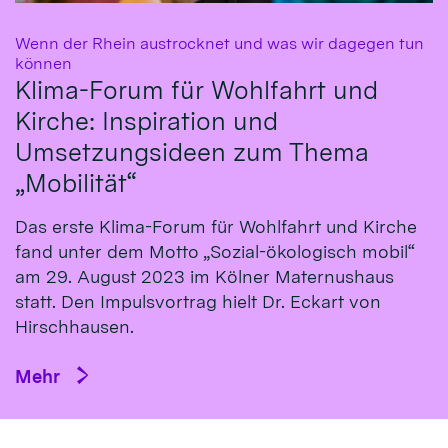
Wenn der Rhein austrocknet und was wir dagegen tun
:
können
Klima-Forum für Wohlfahrt und
Kirche: Inspiration und
Umsetzungsideen zum Thema
„Mobilität“
Das erste Klima-Fo­rum für Wohl­fahrt und Kirche
fand un­ter dem Mot­to „So­zial-öko­logisch mo­bil“
am 29. Au­gust 2023 im Köl­ner Ma­ternus­haus
statt. Den Impulsvortrag hielt Dr. Eckart von
Hirsch­hausen.
Mehr