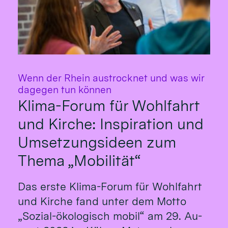
Wenn der Rhein austrocknet und was wir
:
dagegen tun können
Klima-Forum für Wohlfahrt
und Kirche: Inspiration und
Umsetzungsideen zum
Thema „Mobilität“
Das erste Klima-Fo­rum für Wohl­fahrt
und Kirche fand un­ter dem Mot­to
„So­zial-öko­logisch mo­bil“ am 29. Au­