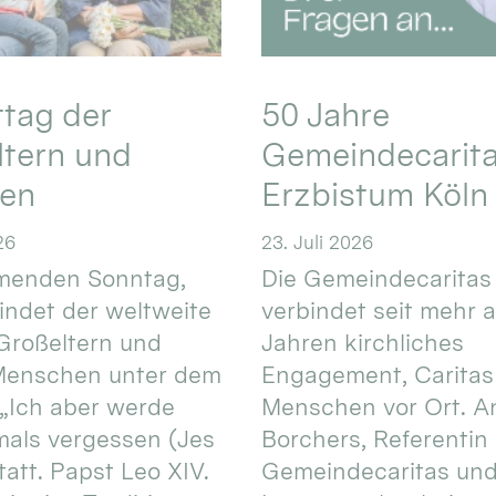
ttag der
50 Jahre
ltern und
Gemeindecarita
ren
Erzbistum Köln
26
23. Juli 2026
enden Sonntag,
Die Gemeindecaritas
 findet der weltweite
verbindet seit mehr a
Großeltern und
Jahren kirchliches
 Menschen unter dem
Engagement, Caritas
 „Ich aber werde
Menschen vor Ort. An
mals vergessen (Jes
Borchers, Referentin
tatt. Papst Leo XIV.
Gemeindecaritas un