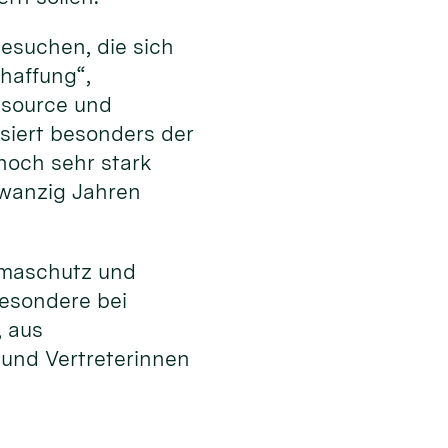
esuchen, die sich
haffung“,
ssource und
ssiert besonders der
noch sehr stark
zwanzig Jahren
limaschutz und
besondere bei
, aus
 und Vertreterinnen