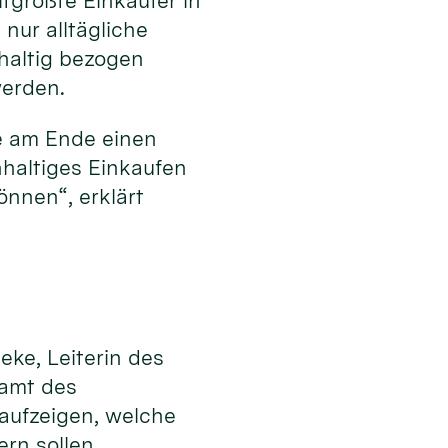
tgrößte Einkäufer in
nur alltägliche
hhaltig bezogen
werden.
e am Ende einen
hhaltiges Einkaufen
nnen“, erklärt
eke, Leiterin des
samt des
 aufzeigen, welche
ern sollen.