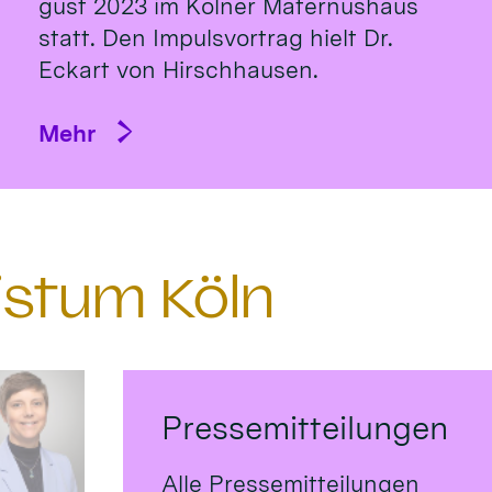
gust 2023 im Köl­ner Ma­ternus­haus
statt. Den Impulsvortrag hielt Dr.
Eckart von Hirsch­hausen.
Mehr
istum Köln
Pressemitteilungen
Alle Pressemitteilungen