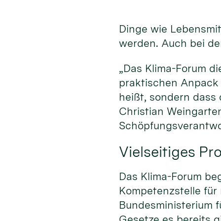
Dinge wie Lebensmitt
werden. Auch bei der
„Das Klima-Forum di
praktischen Anpack 
heißt, sondern dass
Christian Weingarten
Schöpfungsverantwo
Vielseitiges P
Das Klima-Forum begi
Kompetenzstelle für
Bundesministerium fü
Gesetze es bereits gi