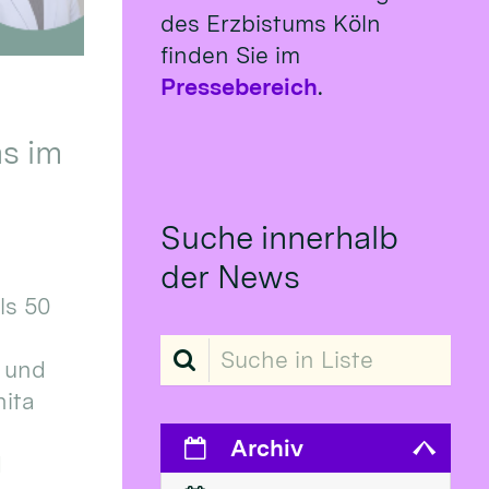
des Erzbistums Köln
finden Sie im
Pressebereich
.
s im
Suche innerhalb
der News
ls 50
Suche in Liste
 und
ita
Archiv
d