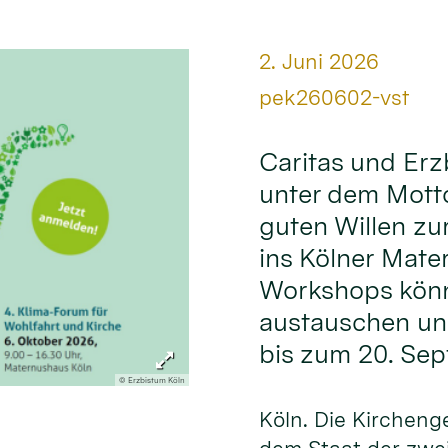
Datum:
2. Juni 2026
Von:
pek260602-vst
Caritas und Erz
unter dem Mott
guten Willen zu
ins Kölner Mate
Workshops könn
austauschen und
bis zum 20. Se
© Erzbistum Köln
Köln. Die Kirchen