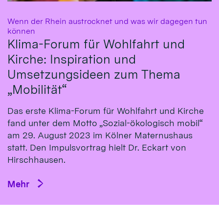
Wenn der Rhein austrocknet und was wir dagegen tun
:
können
Klima-Forum für Wohlfahrt und
Kirche: Inspiration und
Umsetzungsideen zum Thema
„Mobilität“
Das erste Klima-Fo­rum für Wohl­fahrt und Kirche
fand un­ter dem Mot­to „So­zial-öko­logisch mo­bil“
am 29. Au­gust 2023 im Köl­ner Ma­ternus­haus
statt. Den Impulsvortrag hielt Dr. Eckart von
Hirsch­hausen.
Mehr