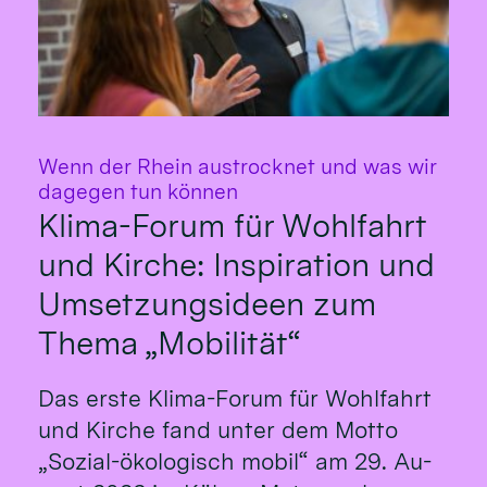
Wenn der Rhein austrocknet und was wir
:
dagegen tun können
Klima-Forum für Wohlfahrt
und Kirche: Inspiration und
Umsetzungsideen zum
Thema „Mobilität“
Das erste Klima-Fo­rum für Wohl­fahrt
und Kirche fand un­ter dem Mot­to
„So­zial-öko­logisch mo­bil“ am 29. Au­