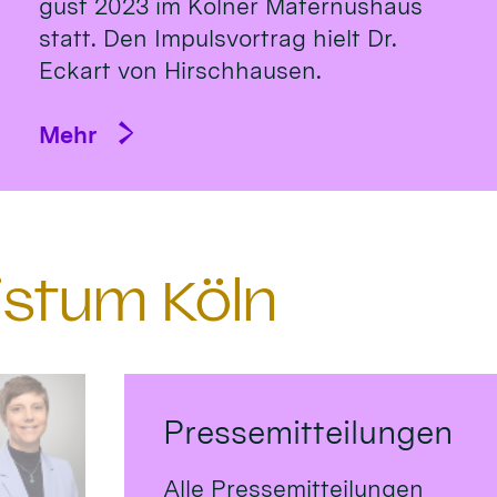
gust 2023 im Köl­ner Ma­ternus­haus
statt. Den Impulsvortrag hielt Dr.
Eckart von Hirsch­hausen.
Mehr
istum Köln
Pressemitteilungen
Alle Pressemitteilungen