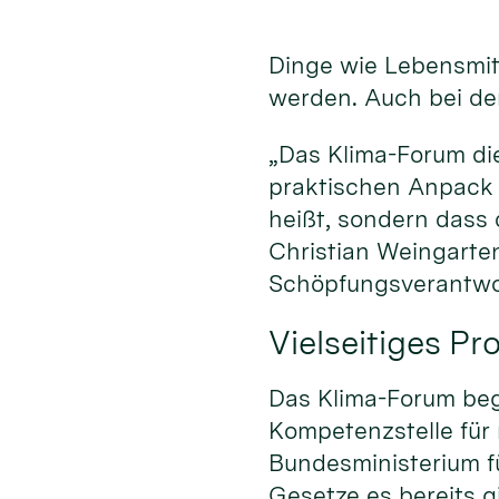
Dinge wie Lebensmitt
werden. Auch bei der
„Das Klima-Forum di
praktischen Anpack 
heißt, sondern dass
Christian Weingarten
Schöpfungsverantwo
Vielseitiges P
Das Klima-Forum begi
Kompetenzstelle für
Bundesministerium fü
Gesetze es bereits gi