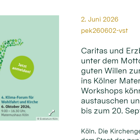
Datum:
2. Juni 2026
Von:
pek260602-vst
Caritas und Erz
unter dem Mott
guten Willen zu
ins Kölner Mate
Workshops könn
austauschen und
bis zum 20. Se
© Erzbistum Köln
Köln. Die Kirchen