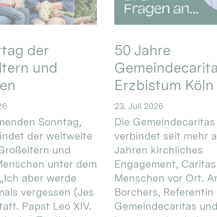
ttag der
50 Jahre
ltern und
Gemeindecarita
ren
Erzbistum Köln
26
23. Juli 2026
enden Sonntag,
Die Gemeindecaritas
 findet der weltweite
verbindet seit mehr a
Großeltern und
Jahren kirchliches
 Menschen unter dem
Engagement, Caritas
 „Ich aber werde
Menschen vor Ort. An
mals vergessen (Jes
Borchers, Referentin
tatt. Papst Leo XIV.
Gemeindecaritas un