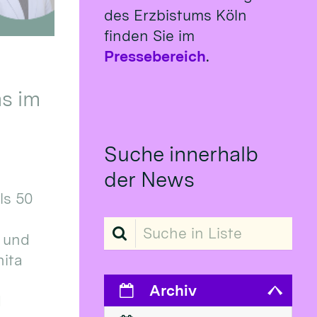
des Erzbistums Köln
finden Sie im
Pressebereich
.
s im
Suche innerhalb
der News
ls 50
Suche in Liste
 und
ita
Archiv
d