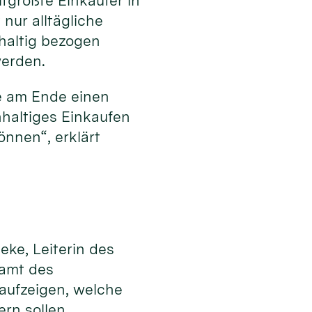
tgrößte Einkäufer in
nur alltägliche
hhaltig bezogen
werden.
e am Ende einen
hhaltiges Einkaufen
nnen“, erklärt
eke, Leiterin des
samt des
 aufzeigen, welche
ern sollen.