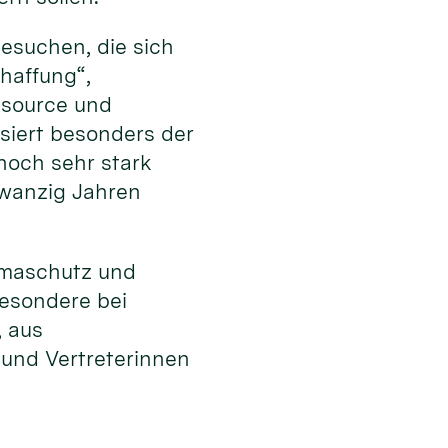
esuchen, die sich
haffung“,
ssource und
ssiert besonders der
noch sehr stark
zwanzig Jahren
limaschutz und
besondere bei
, aus
 und Vertreterinnen