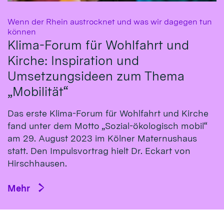
Wenn der Rhein austrocknet und was wir dagegen tun
:
können
Klima-Forum für Wohlfahrt und
Kirche: Inspiration und
Umsetzungsideen zum Thema
„Mobilität“
Das erste Klima-Fo­rum für Wohl­fahrt und Kirche
fand un­ter dem Mot­to „So­zial-öko­logisch mo­bil“
am 29. Au­gust 2023 im Köl­ner Ma­ternus­haus
statt. Den Impulsvortrag hielt Dr. Eckart von
Hirsch­hausen.
Mehr