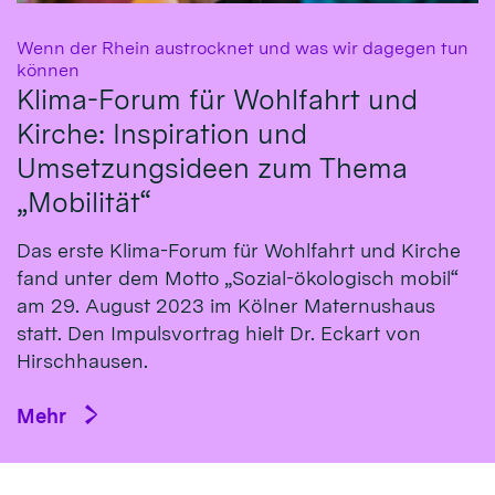
Wenn der Rhein austrocknet und was wir dagegen tun
:
können
Klima-Forum für Wohlfahrt und
Kirche: Inspiration und
Umsetzungsideen zum Thema
„Mobilität“
Das erste Klima-Fo­rum für Wohl­fahrt und Kirche
fand un­ter dem Mot­to „So­zial-öko­logisch mo­bil“
am 29. Au­gust 2023 im Köl­ner Ma­ternus­haus
statt. Den Impulsvortrag hielt Dr. Eckart von
Hirsch­hausen.
Mehr