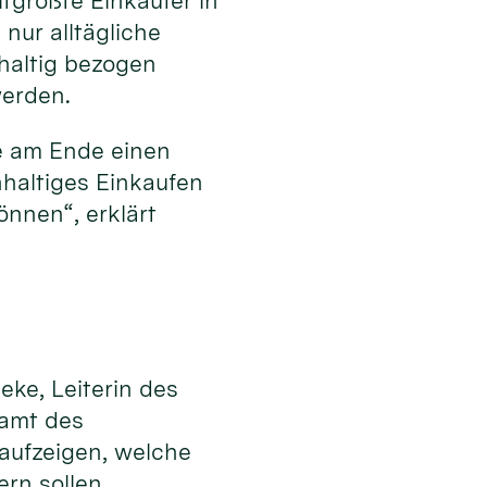
tgrößte Einkäufer in
nur alltägliche
hhaltig bezogen
werden.
e am Ende einen
hhaltiges Einkaufen
nnen“, erklärt
eke, Leiterin des
samt des
 aufzeigen, welche
ern sollen.