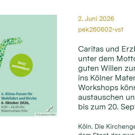
Datum:
2. Juni 2026
Von:
pek260602-vst
Caritas und Erz
unter dem Mott
guten Willen zu
ins Kölner Mate
Workshops könn
austauschen und
bis zum 20. Se
© Erzbistum Köln
Köln. Die Kirchen