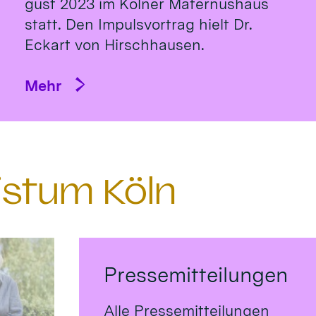
gust 2023 im Köl­ner Ma­ternus­haus
statt. Den Impulsvortrag hielt Dr.
Eckart von Hirsch­hausen.
Mehr
istum Köln
Pressemitteilungen
Alle Pressemitteilungen