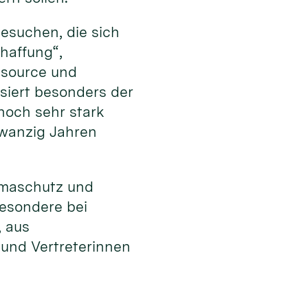
esuchen, die sich
haffung“,
ssource und
ssiert besonders der
noch sehr stark
zwanzig Jahren
limaschutz und
besondere bei
, aus
 und Vertreterinnen