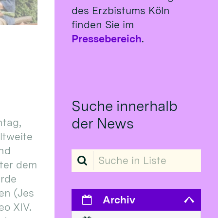
des Erzbistums Köln
finden Sie im
Pressebereich
.
Suche innerhalb
der News
tag,
eltweite
und
Suche in Liste
ter dem
erde
en (Jes
Archiv
eo XIV.