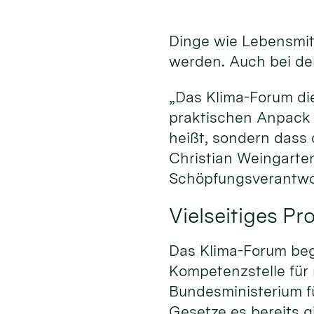
Dinge wie Lebensmitt
werden. Auch bei der
„Das Klima-Forum di
praktischen Anpack 
heißt, sondern dass
Christian Weingarten
Schöpfungsverantwo
Vielseitiges P
Das Klima-Forum begi
Kompetenzstelle für
Bundesministerium fü
Gesetze es bereits gi