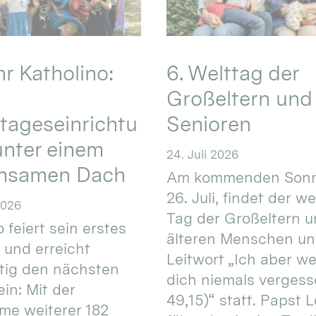
hr Katholino:
6. Welttag der
Großeltern und
tageseinrichtu
Senioren
nter einem
24. Juli 2026
nsamen Dach
Am kommenden Sonn
26. Juli, findet der w
2026
Tag der Großeltern 
 feiert sein erstes
älteren Menschen un
 und erreicht
Leitwort „Ich aber w
itig den nächsten
dich niemals vergess
in: Mit der
49,15)“ statt. Papst L
e weiterer 182