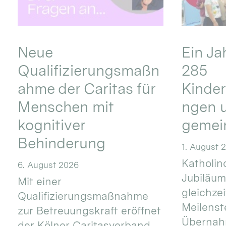
Neue
Ein Ja
Qualifizierungsmaßn
285
ahme der Caritas für
Kinder
Menschen mit
ngen u
kognitiver
gemei
Behinderung
1. August 
Katholino
6. August 2026
Jubiläum
Mit einer
gleichze
Qualifizierungsmaßnahme
Meilenste
zur Betreuungskraft eröffnet
Übernahm
der Kölner Caritasverband