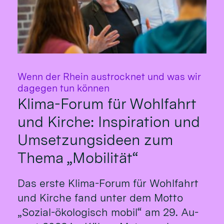
Wenn der Rhein austrocknet und was wir
:
dagegen tun können
Klima-Forum für Wohlfahrt
und Kirche: Inspiration und
Umsetzungsideen zum
Thema „Mobilität“
Das erste Klima-Fo­rum für Wohl­fahrt
und Kirche fand un­ter dem Mot­to
„So­zial-öko­logisch mo­bil“ am 29. Au­