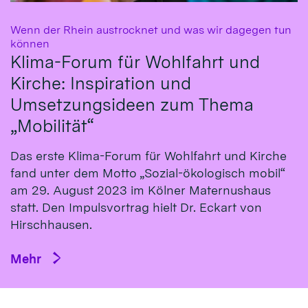
Wenn der Rhein austrocknet und was wir dagegen tun
:
können
Klima-Forum für Wohlfahrt und
Kirche: Inspiration und
Umsetzungsideen zum Thema
„Mobilität“
Das erste Klima-Fo­rum für Wohl­fahrt und Kirche
fand un­ter dem Mot­to „So­zial-öko­logisch mo­bil“
am 29. Au­gust 2023 im Köl­ner Ma­ternus­haus
statt. Den Impulsvortrag hielt Dr. Eckart von
Hirsch­hausen.
Mehr