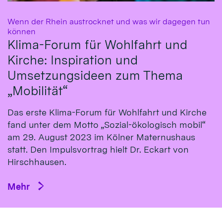
Wenn der Rhein austrocknet und was wir dagegen tun
:
können
Klima-Forum für Wohlfahrt und
Kirche: Inspiration und
Umsetzungsideen zum Thema
„Mobilität“
Das erste Klima-Fo­rum für Wohl­fahrt und Kirche
fand un­ter dem Mot­to „So­zial-öko­logisch mo­bil“
am 29. Au­gust 2023 im Köl­ner Ma­ternus­haus
statt. Den Impulsvortrag hielt Dr. Eckart von
Hirsch­hausen.
Mehr