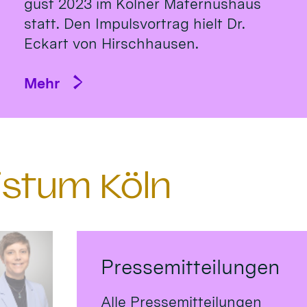
gust 2023 im Köl­ner Ma­ternus­haus
statt. Den Impulsvortrag hielt Dr.
Eckart von Hirsch­hausen.
Mehr
istum Köln
Pressemitteilungen
Alle Pressemitteilungen