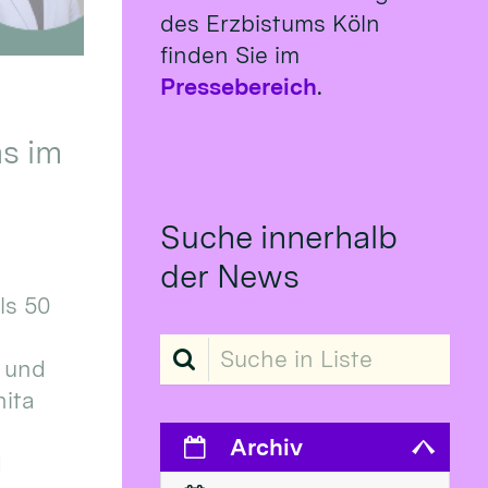
des Erzbistums Köln
finden Sie im
Pressebereich
.
s im
Suche innerhalb
der News
ls 50
Suche in Liste
 und
ita
Archiv
d