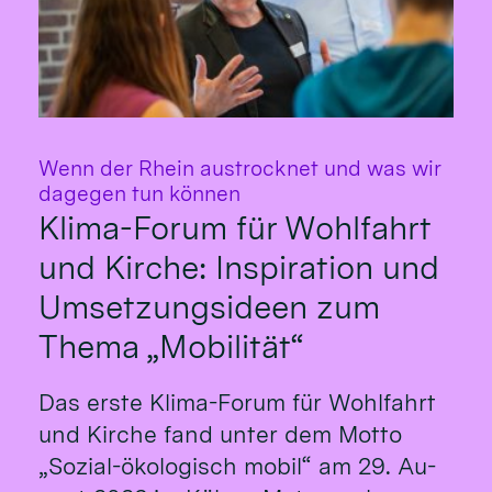
Wenn der Rhein austrocknet und was wir
:
dagegen tun können
Klima-Forum für Wohlfahrt
und Kirche: Inspiration und
Umsetzungsideen zum
Thema „Mobilität“
Das erste Klima-Fo­rum für Wohl­fahrt
und Kirche fand un­ter dem Mot­to
„So­zial-öko­logisch mo­bil“ am 29. Au­