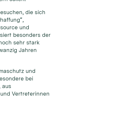
esuchen, die sich
haffung“,
ssource und
ssiert besonders der
noch sehr stark
zwanzig Jahren
limaschutz und
besondere bei
, aus
 und Vertreterinnen