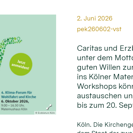
Datum:
2. Juni 2026
Von:
pek260602-vst
Caritas und Erz
unter dem Mott
guten Willen zu
ins Kölner Mate
Workshops könn
austauschen und
bis zum 20. Se
© Erzbistum Köln
Köln. Die Kirchen