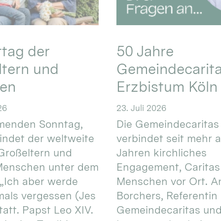
ttag der
50 Jahre
ltern und
Gemeindecarita
ren
Erzbistum Köln
26
23. Juli 2026
enden Sonntag,
Die Gemeindecaritas
 findet der weltweite
verbindet seit mehr a
Großeltern und
Jahren kirchliches
 Menschen unter dem
Engagement, Caritas
 „Ich aber werde
Menschen vor Ort. An
mals vergessen (Jes
Borchers, Referentin
tatt. Papst Leo XIV.
Gemeindecaritas un