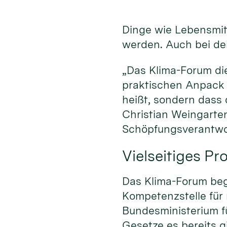
Dinge wie Lebensmitt
werden. Auch bei der
„Das Klima-Forum di
praktischen Anpack 
heißt, sondern dass
Christian Weingarten
Schöpfungsverantwo
Vielseitiges P
Das Klima-Forum begi
Kompetenzstelle für
Bundesministerium fü
Gesetze es bereits gi