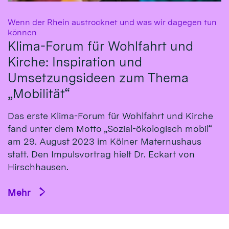
Wenn der Rhein austrocknet und was wir dagegen tun
:
können
Klima-Forum für Wohlfahrt und
Kirche: Inspiration und
Umsetzungsideen zum Thema
„Mobilität“
Das erste Klima-Fo­rum für Wohl­fahrt und Kirche
fand un­ter dem Mot­to „So­zial-öko­logisch mo­bil“
am 29. Au­gust 2023 im Köl­ner Ma­ternus­haus
statt. Den Impulsvortrag hielt Dr. Eckart von
Hirsch­hausen.
Mehr