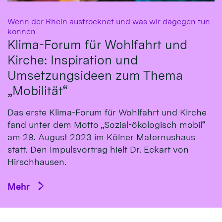
Wenn der Rhein austrocknet und was wir dagegen tun
:
können
Klima-Forum für Wohlfahrt und
Kirche: Inspiration und
Umsetzungsideen zum Thema
„Mobilität“
Das erste Klima-Fo­rum für Wohl­fahrt und Kirche
fand un­ter dem Mot­to „So­zial-öko­logisch mo­bil“
am 29. Au­gust 2023 im Köl­ner Ma­ternus­haus
statt. Den Impulsvortrag hielt Dr. Eckart von
Hirsch­hausen.
Mehr