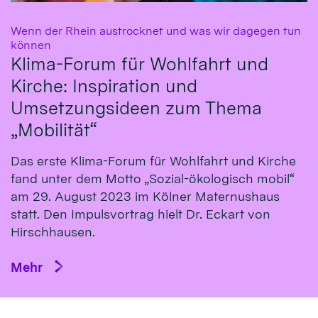
Wenn der Rhein austrocknet und was wir dagegen tun
:
können
Klima-Forum für Wohlfahrt und
Kirche: Inspiration und
Umsetzungsideen zum Thema
„Mobilität“
Das erste Klima-Fo­rum für Wohl­fahrt und Kirche
fand un­ter dem Mot­to „So­zial-öko­logisch mo­bil“
am 29. Au­gust 2023 im Köl­ner Ma­ternus­haus
statt. Den Impulsvortrag hielt Dr. Eckart von
Hirsch­hausen.
Mehr