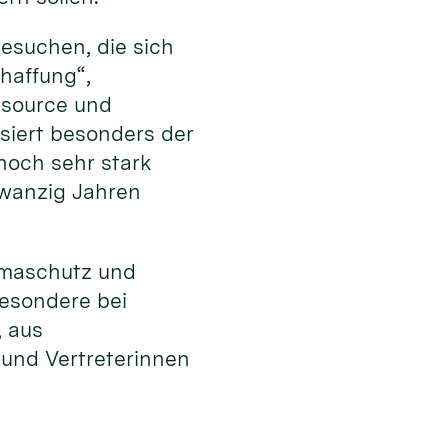
esuchen, die sich
haffung“,
ssource und
ssiert besonders der
noch sehr stark
zwanzig Jahren
limaschutz und
besondere bei
, aus
 und Vertreterinnen