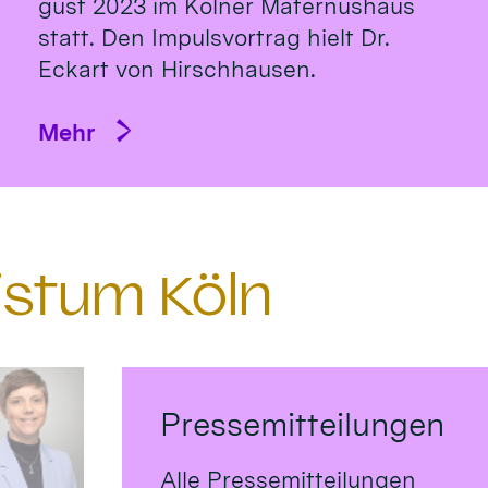
gust 2023 im Köl­ner Ma­ternus­haus
statt. Den Impulsvortrag hielt Dr.
Eckart von Hirsch­hausen.
Mehr
istum Köln
Pressemitteilungen
Alle Pressemitteilungen