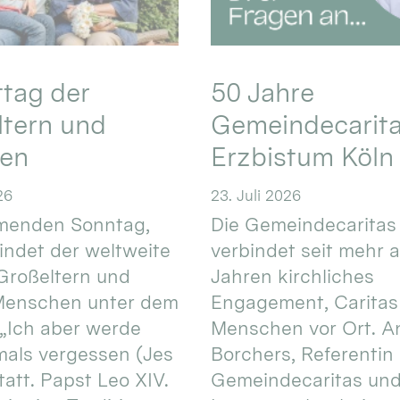
ttag der
50 Jahre
ltern und
Gemeindecarita
ren
Erzbistum Köln
26
23. Juli 2026
enden Sonntag,
Die Gemeindecaritas
 findet der weltweite
verbindet seit mehr a
Großeltern und
Jahren kirchliches
 Menschen unter dem
Engagement, Caritas
 „Ich aber werde
Menschen vor Ort. An
mals vergessen (Jes
Borchers, Referentin
tatt. Papst Leo XIV.
Gemeindecaritas un