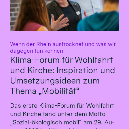
Wenn der Rhein austrocknet und was wir
:
dagegen tun können
Klima-Forum für Wohlfahrt
und Kirche: Inspiration und
Umsetzungsideen zum
Thema „Mobilität“
Das erste Klima-Fo­rum für Wohl­fahrt
und Kirche fand un­ter dem Mot­to
„So­zial-öko­logisch mo­bil“ am 29. Au­