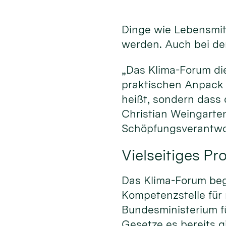
Dinge wie Lebensmitt
werden. Auch bei der
„Das Klima-Forum di
praktischen Anpack 
heißt, sondern dass
Christian Weingarten
Schöpfungsverantwo
Vielseitiges P
Das Klima-Forum begi
Kompetenzstelle für
Bundesministerium fü
Gesetze es bereits gi