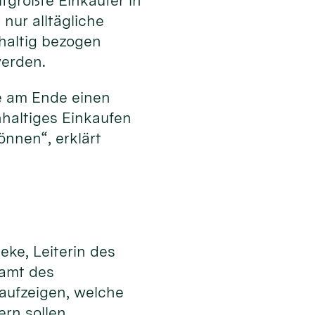
tgrößte Einkäufer in
nur alltägliche
hhaltig bezogen
werden.
e am Ende einen
hhaltiges Einkaufen
nnen“, erklärt
eke, Leiterin des
samt des
 aufzeigen, welche
ern sollen.