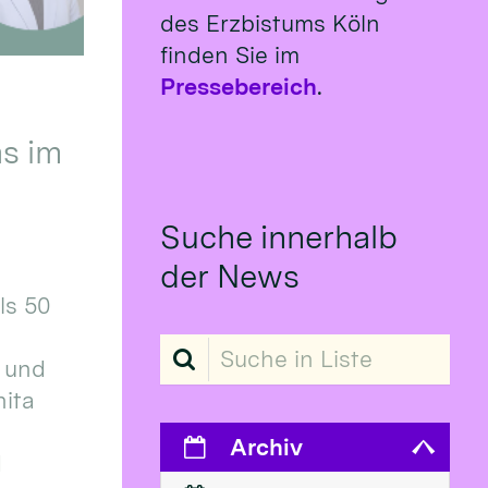
des Erzbistums Köln
finden Sie im
Pressebereich
.
s im
Suche innerhalb
der News
ls 50
Suche in Liste
 und
ita
Archiv
d