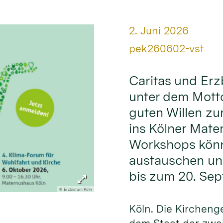
Datum:
2. Juni 2026
Von:
pek260602-vst
Caritas und Erz
unter dem Mott
guten Willen zu
ins Kölner Mate
Workshops könn
austauschen und
bis zum 20. Se
© Erzbistum Köln
Köln. Die Kirchen