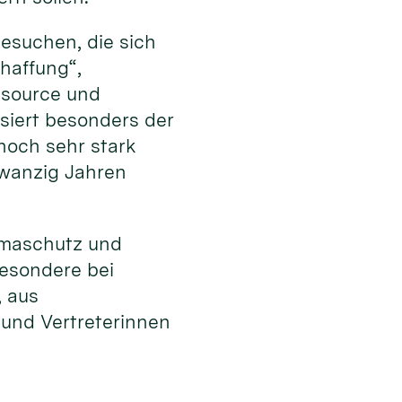
esuchen, die sich
haffung“,
ssource und
ssiert besonders der
noch sehr stark
zwanzig Jahren
limaschutz und
besondere bei
, aus
 und Vertreterinnen