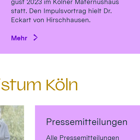
gust 2023 im Köl­ner Ma­ternus­haus
statt. Den Impulsvortrag hielt Dr.
Eckart von Hirsch­hausen.
Mehr
istum Köln
Pressemitteilungen
Alle Pressemitteilungen