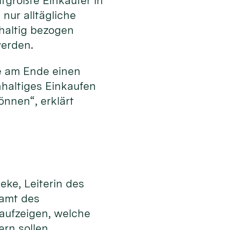
tgrößte Einkäufer in
nur alltägliche
hhaltig bezogen
werden.
e am Ende einen
hhaltiges Einkaufen
nnen“, erklärt
eke, Leiterin des
samt des
 aufzeigen, welche
ern sollen.