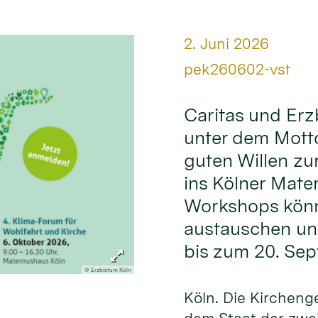
Datum:
2. Juni 2026
Von:
pek260602-vst
Caritas und Erz
unter dem Mott
guten Willen zu
ins Kölner Mate
Workshops könn
austauschen und
bis zum 20. Se
© Erzbistum Köln
Köln. Die Kirchen