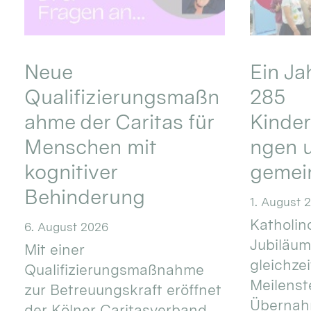
Neue
Ein Ja
Qualifizierungsmaßn
285
ahme der Caritas für
Kinder
Menschen mit
ngen u
kognitiver
gemei
Behinderung
1. August 
Katholino
6. August 2026
Jubiläum
Mit einer
gleichze
Qualifizierungsmaßnahme
Meilenste
zur Betreuungskraft eröffnet
Übernahm
der Kölner Caritasverband