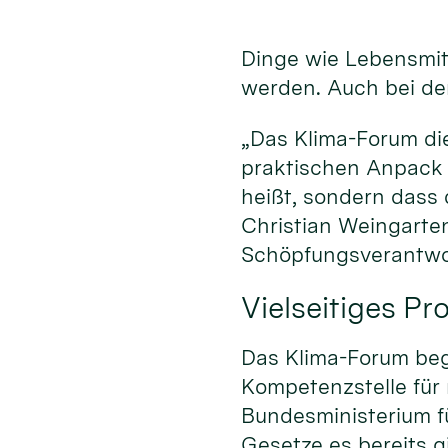
Dinge wie Lebensmitt
werden. Auch bei der
„Das Klima-Forum di
praktischen Anpack 
heißt, sondern dass
Christian Weingarten
Schöpfungsverantwo
Vielseitiges P
Das Klima-Forum begi
Kompetenzstelle für
Bundesministerium fü
Gesetze es bereits gi