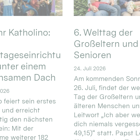
hr Katholino:
6. Welttag der
Großeltern und
tageseinrichtu
Senioren
nter einem
24. Juli 2026
nsamen Dach
Am kommenden Sonn
26. Juli, findet der w
2026
Tag der Großeltern 
 feiert sein erstes
älteren Menschen un
 und erreicht
Leitwort „Ich aber w
itig den nächsten
dich niemals vergess
in: Mit der
49,15)“ statt. Papst L
e weiterer 182