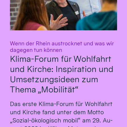
Wenn der Rhein austrocknet und was wir
:
dagegen tun können
Klima-Forum für Wohlfahrt
und Kirche: Inspiration und
Umsetzungsideen zum
Thema „Mobilität“
Das erste Klima-Fo­rum für Wohl­fahrt
und Kirche fand un­ter dem Mot­to
„So­zial-öko­logisch mo­bil“ am 29. Au­