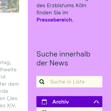
des Erzbistums Köln
finden Sie im
Pressebereich
.
Suche innerhalb
der News
tag,
eltweite
und
Suche in Liste
ter dem
erde
en (Jes
Archiv
eo XIV.