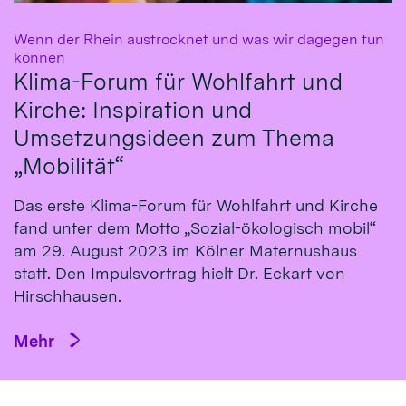
Wenn der Rhein austrocknet und was wir dagegen tun
:
können
Klima-Forum für Wohlfahrt und
Kirche: Inspiration und
Umsetzungsideen zum Thema
„Mobilität“
Das erste Klima-Fo­rum für Wohl­fahrt und Kirche
fand un­ter dem Mot­to „So­zial-öko­logisch mo­bil“
am 29. Au­gust 2023 im Köl­ner Ma­ternus­haus
statt. Den Impulsvortrag hielt Dr. Eckart von
Hirsch­hausen.
Mehr