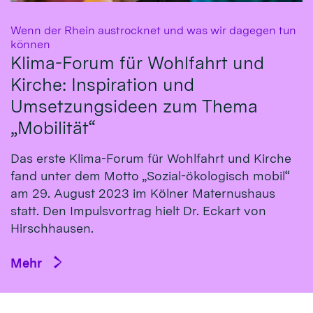
Wenn der Rhein austrocknet und was wir dagegen tun
:
können
Klima-Forum für Wohlfahrt und
Kirche: Inspiration und
Umsetzungsideen zum Thema
„Mobilität“
Das erste Klima-Fo­rum für Wohl­fahrt und Kirche
fand un­ter dem Mot­to „So­zial-öko­logisch mo­bil“
am 29. Au­gust 2023 im Köl­ner Ma­ternus­haus
statt. Den Impulsvortrag hielt Dr. Eckart von
Hirsch­hausen.
Mehr