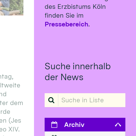
des Erzbistums Köln
finden Sie im
Pressebereich
.
Suche innerhalb
der News
tag,
eltweite
und
Suche in Liste
ter dem
erde
en (Jes
Archiv
eo XIV.