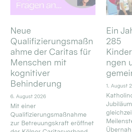
Neue
Ein Ja
Qualifizierungsmaßn
285
ahme der Caritas für
Kinder
Menschen mit
ngen u
kognitiver
gemei
Behinderung
1. August 
Katholino
6. August 2026
Jubiläum
Mit einer
gleichze
Qualifizierungsmaßnahme
Meilenste
zur Betreuungskraft eröffnet
Übernahm
der Kölner Caritasverband