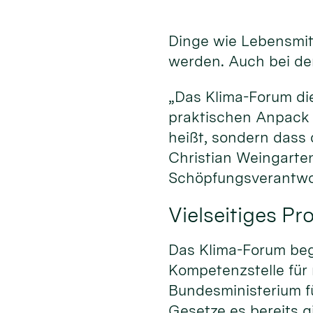
Dinge wie Lebensmitt
werden. Auch bei der
„Das Klima-Forum di
praktischen Anpack 
heißt, sondern dass
Christian Weingarten
Schöpfungsverantwo
Vielseitiges P
Das Klima-Forum begi
Kompetenzstelle für
Bundesministerium fü
Gesetze es bereits gi