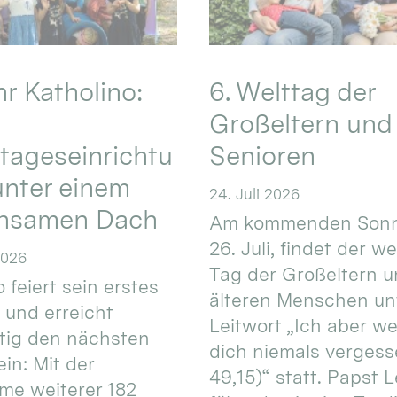
hr Katholino:
6. Welttag der
Großeltern und
tageseinrichtu
Senioren
nter einem
24. Juli 2026
nsamen Dach
Am kommenden Sonn
26. Juli, findet der w
2026
Tag der Großeltern 
 feiert sein erstes
älteren Menschen un
 und erreicht
Leitwort „Ich aber w
itig den nächsten
dich niemals vergess
in: Mit der
49,15)“ statt. Papst L
e weiterer 182