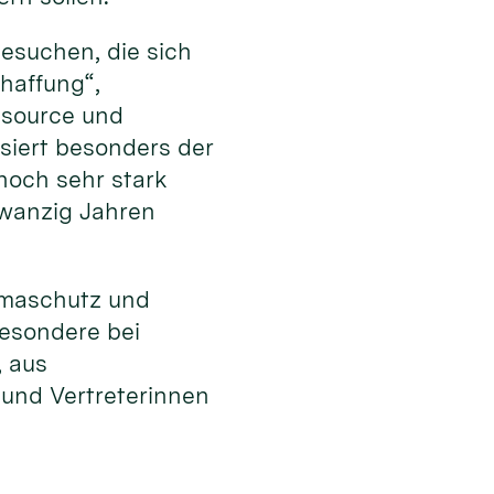
esuchen, die sich
haffung“,
ssource und
ssiert besonders der
noch sehr stark
zwanzig Jahren
limaschutz und
besondere bei
, aus
 und Vertreterinnen