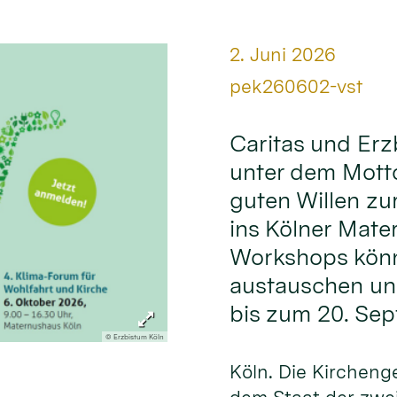
Datum:
2. Juni 2026
Von:
pek260602-vst
Caritas und Erz
unter dem Mott
guten Willen zu
ins Kölner Mate
Workshops könn
austauschen und
bis zum 20. Se
© Erzbistum Köln
Köln. Die Kirchen