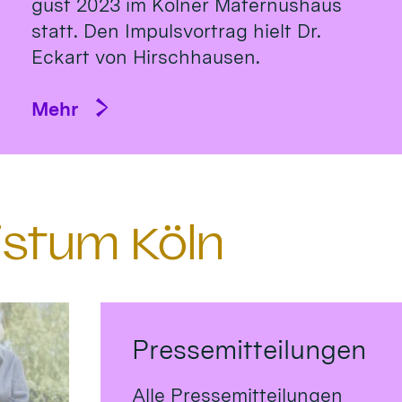
gust 2023 im Köl­ner Ma­ternus­haus
statt. Den Impulsvortrag hielt Dr.
Eckart von Hirsch­hausen.
Mehr
istum Köln
Pressemitteilungen
Alle Pressemitteilungen