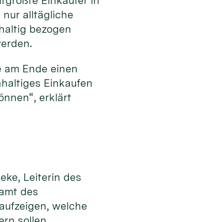
tgrößte Einkäufer in
nur alltägliche
hhaltig bezogen
werden.
e am Ende einen
hhaltiges Einkaufen
nnen“, erklärt
eke, Leiterin des
samt des
 aufzeigen, welche
ern sollen.