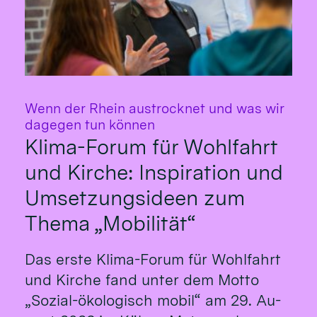
Wenn der Rhein austrocknet und was wir
:
dagegen tun können
Klima-Forum für Wohlfahrt
und Kirche: Inspiration und
Umsetzungsideen zum
Thema „Mobilität“
Das erste Klima-Fo­rum für Wohl­fahrt
und Kirche fand un­ter dem Mot­to
„So­zial-öko­logisch mo­bil“ am 29. Au­