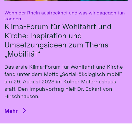
Wenn der Rhein austrocknet und was wir dagegen tun
:
können
Klima-Forum für Wohlfahrt und
Kirche: Inspiration und
Umsetzungsideen zum Thema
„Mobilität“
Das erste Klima-Fo­rum für Wohl­fahrt und Kirche
fand un­ter dem Mot­to „So­zial-öko­logisch mo­bil“
am 29. Au­gust 2023 im Köl­ner Ma­ternus­haus
statt. Den Impulsvortrag hielt Dr. Eckart von
Hirsch­hausen.
Mehr