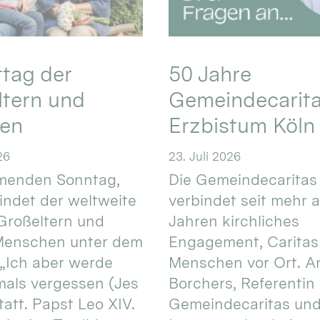
ttag der
50 Jahre
ltern und
Gemeindecarita
ren
Erzbistum Köln
26
23. Juli 2026
enden Sonntag,
Die Gemeindecaritas
 findet der weltweite
verbindet seit mehr a
Großeltern und
Jahren kirchliches
 Menschen unter dem
Engagement, Caritas
 „Ich aber werde
Menschen vor Ort. An
mals vergessen (Jes
Borchers, Referentin
tatt. Papst Leo XIV.
Gemeindecaritas un