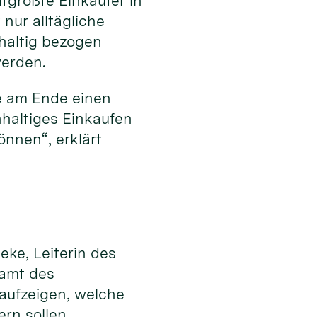
tgrößte Einkäufer in
nur alltägliche
hhaltig bezogen
werden.
e am Ende einen
hhaltiges Einkaufen
nnen“, erklärt
eke, Leiterin des
samt des
 aufzeigen, welche
ern sollen.