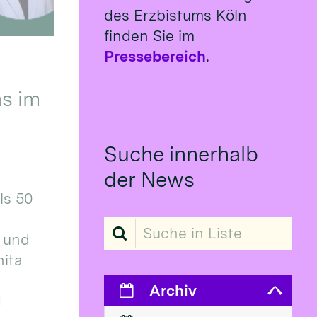
des Erzbistums Köln
finden Sie im
Pressebereich
.
s im
Suche innerhalb
der News
ls 50
Suche in Liste
 und
ita
Archiv
d