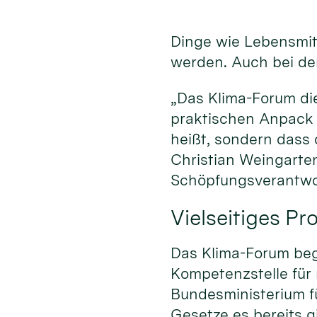
Dinge wie Lebensmitt
werden. Auch bei der
„Das Klima-Forum di
praktischen Anpack 
heißt, sondern dass
Christian Weingarten
Schöpfungsverantwo
Vielseitiges P
Das Klima-Forum begi
Kompetenzstelle für
Bundesministerium fü
Gesetze es bereits gi