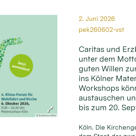
Datum:
2. Juni 2026
Von:
pek260602-vst
Caritas und Erz
unter dem Mott
guten Willen zu
ins Kölner Mate
Workshops könn
austauschen und
bis zum 20. Se
© Erzbistum Köln
Köln. Die Kirchen