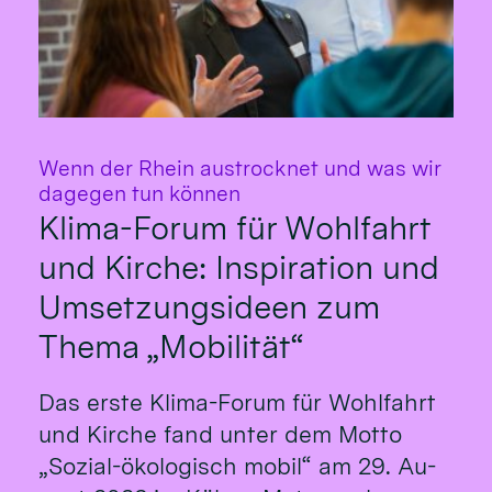
Wenn der Rhein austrocknet und was wir
:
dagegen tun können
Klima-Forum für Wohlfahrt
und Kirche: Inspiration und
Umsetzungsideen zum
Thema „Mobilität“
Das erste Klima-Fo­rum für Wohl­fahrt
und Kirche fand un­ter dem Mot­to
„So­zial-öko­logisch mo­bil“ am 29. Au­