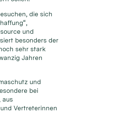
esuchen, die sich
haffung“,
ssource und
ssiert besonders der
noch sehr stark
zwanzig Jahren
limaschutz und
besondere bei
, aus
 und Vertreterinnen