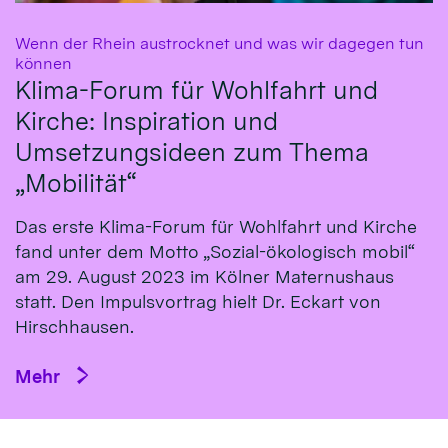
Wenn der Rhein austrocknet und was wir dagegen tun
:
können
Klima-Forum für Wohlfahrt und
Kirche: Inspiration und
Umsetzungsideen zum Thema
„Mobilität“
Das erste Klima-Fo­rum für Wohl­fahrt und Kirche
fand un­ter dem Mot­to „So­zial-öko­logisch mo­bil“
am 29. Au­gust 2023 im Köl­ner Ma­ternus­haus
statt. Den Impulsvortrag hielt Dr. Eckart von
Hirsch­hausen.
Mehr