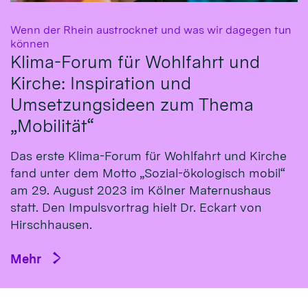
Wenn der Rhein austrocknet und was wir dagegen tun
:
können
Klima-Forum für Wohlfahrt und
Kirche: Inspiration und
Umsetzungsideen zum Thema
„Mobilität“
Das erste Klima-Fo­rum für Wohl­fahrt und Kirche
fand un­ter dem Mot­to „So­zial-öko­logisch mo­bil“
am 29. Au­gust 2023 im Köl­ner Ma­ternus­haus
statt. Den Impulsvortrag hielt Dr. Eckart von
Hirsch­hausen.
Mehr