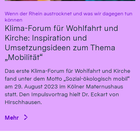
Wenn der Rhein austrocknet und was wir dagegen tun
:
können
Klima-Forum für Wohlfahrt und
Kirche: Inspiration und
Umsetzungsideen zum Thema
„Mobilität“
Das erste Klima-Fo­rum für Wohl­fahrt und Kirche
fand un­ter dem Mot­to „So­zial-öko­logisch mo­bil“
am 29. Au­gust 2023 im Köl­ner Ma­ternus­haus
statt. Den Impulsvortrag hielt Dr. Eckart von
Hirsch­hausen.
Mehr