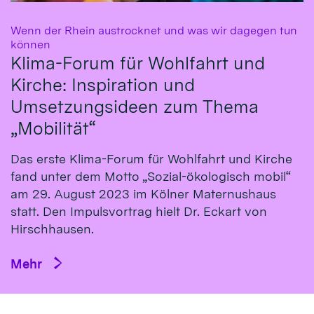
Wenn der Rhein austrocknet und was wir dagegen tun
:
können
Klima-Forum für Wohlfahrt und
Kirche: Inspiration und
Umsetzungsideen zum Thema
„Mobilität“
Das erste Klima-Fo­rum für Wohl­fahrt und Kirche
fand un­ter dem Mot­to „So­zial-öko­logisch mo­bil“
am 29. Au­gust 2023 im Köl­ner Ma­ternus­haus
statt. Den Impulsvortrag hielt Dr. Eckart von
Hirsch­hausen.
Mehr