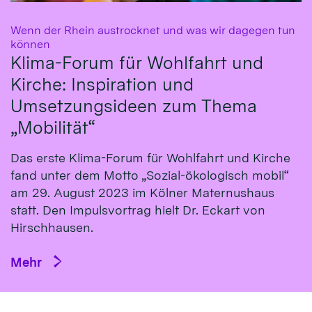
Wenn der Rhein austrocknet und was wir dagegen tun
:
können
Klima-Forum für Wohlfahrt und
Kirche: Inspiration und
Umsetzungsideen zum Thema
„Mobilität“
Das erste Klima-Fo­rum für Wohl­fahrt und Kirche
fand un­ter dem Mot­to „So­zial-öko­logisch mo­bil“
am 29. Au­gust 2023 im Köl­ner Ma­ternus­haus
statt. Den Impulsvortrag hielt Dr. Eckart von
Hirsch­hausen.
Mehr