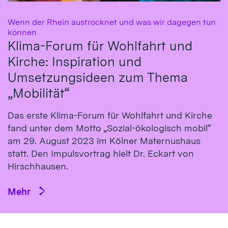
Wenn der Rhein austrocknet und was wir dagegen tun
:
können
Klima-Forum für Wohlfahrt und
Kirche: Inspiration und
Umsetzungsideen zum Thema
„Mobilität“
Das erste Klima-Fo­rum für Wohl­fahrt und Kirche
fand un­ter dem Mot­to „So­zial-öko­logisch mo­bil“
am 29. Au­gust 2023 im Köl­ner Ma­ternus­haus
statt. Den Impulsvortrag hielt Dr. Eckart von
Hirsch­hausen.
Mehr