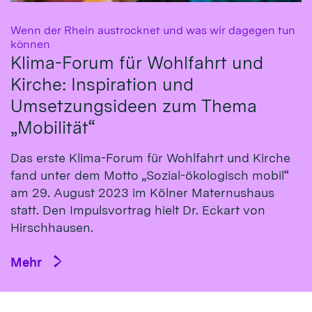
Wenn der Rhein austrocknet und was wir dagegen tun
:
können
Klima-Forum für Wohlfahrt und
Kirche: Inspiration und
Umsetzungsideen zum Thema
„Mobilität“
Das erste Klima-Fo­rum für Wohl­fahrt und Kirche
fand un­ter dem Mot­to „So­zial-öko­logisch mo­bil“
am 29. Au­gust 2023 im Köl­ner Ma­ternus­haus
statt. Den Impulsvortrag hielt Dr. Eckart von
Hirsch­hausen.
Mehr