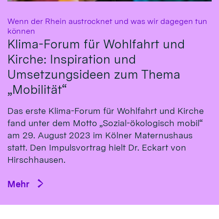
Wenn der Rhein austrocknet und was wir dagegen tun
:
können
Klima-Forum für Wohlfahrt und
Kirche: Inspiration und
Umsetzungsideen zum Thema
„Mobilität“
Das erste Klima-Fo­rum für Wohl­fahrt und Kirche
fand un­ter dem Mot­to „So­zial-öko­logisch mo­bil“
am 29. Au­gust 2023 im Köl­ner Ma­ternus­haus
statt. Den Impulsvortrag hielt Dr. Eckart von
Hirsch­hausen.
Mehr