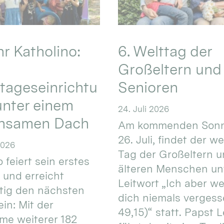
hr Katholino:
6. Welttag der
Großeltern und
tageseinrichtu
Senioren
nter einem
24. Juli 2026
nsamen Dach
Am kommenden Sonn
26. Juli, findet der w
2026
Tag der Großeltern 
 feiert sein erstes
älteren Menschen un
 und erreicht
Leitwort „Ich aber w
itig den nächsten
dich niemals vergess
in: Mit der
49,15)“ statt. Papst L
e weiterer 182