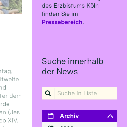
des Erzbistums Köln
finden Sie im
Pressebereich
.
Suche innerhalb
der News
tag,
eltweite
und
Suche in Liste
ter dem
erde
en (Jes
Archiv
eo XIV.