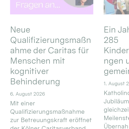
Neue
Ein Ja
Qualifizierungsmaßn
285
ahme der Caritas für
Kinder
Menschen mit
ngen u
kognitiver
gemei
Behinderung
1. August 
Katholino
6. August 2026
Jubiläum
Mit einer
gleichze
Qualifizierungsmaßnahme
Meilenste
zur Betreuungskraft eröffnet
Übernahm
der Kölner Caritasverband