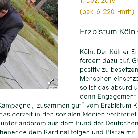
Datum:
1. Dez. 2016
Von:
(pek1612201-mth)
Erzbistum Köln
Köln. Der Kölner E
fordert dazu auf, 
positiv zu besetze
Menschen einsetze
so ist das absurd 
© pek
denn Engagement f
er Kampagne „ zusammen gut“ vom Erzbistum K
as derzeit in den sozialen Medien verbreitet 
unter anderem aus dem Bund der Deutschen 
henende dem Kardinal folgen und Plätze mit