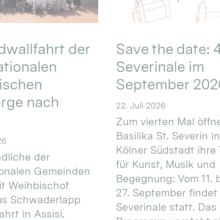
wallfahrt der
Save the date: 4
ationalen
Severinale im
ischen
September 202
orge nach
22. Juli 2026
Zum vierten Mal öffne
Basilika St. Severin i
26
Kölner Südstadt ihre
dliche der
für Kunst, Musik und
ionalen Gemeinden
Begegnung: Vom 11. 
t Weihbischof
27. September findet 
us Schwaderlapp
Severinale statt. Das
ahrt in Assisi.