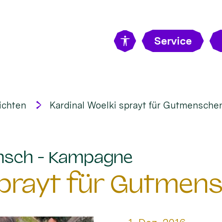
Service
ichten
Kardinal Woelki sprayt für Gutmensche
:
nsch - Kampagne
 sprayt für Gutmen