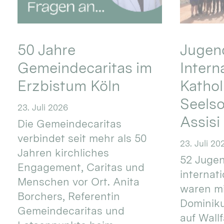
50 Jahre
Jugend
Gemeindecaritas im
Intern
Erzbistum Köln
Kathol
Seels
23. Juli 2026
Assisi
Die Gemeindecaritas
verbindet seit mehr als 50
23. Juli 20
Jahren kirchliches
52 Jugen
Engagement, Caritas und
internat
Menschen vor Ort. Anita
waren mi
Borchers, Referentin
Dominik
Gemeindecaritas und
auf Wallf