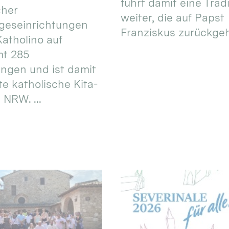
führt damit eine Trad
cher
weiter, die auf Papst
geseinrichtungen
Franziskus zurückgeht.
atholino auf
mt 285
ungen und ist damit
te katholische Kita-
 NRW. ...