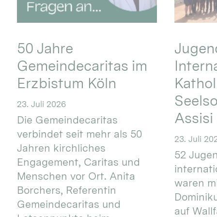
50 Jahre
Jugend
Gemeindecaritas im
Intern
Erzbistum Köln
Kathol
Seels
23. Juli 2026
Assisi
Die Gemeindecaritas
verbindet seit mehr als 50
23. Juli 20
Jahren kirchliches
52 Jugen
Engagement, Caritas und
internat
Menschen vor Ort. Anita
waren mi
Borchers, Referentin
Dominik
Gemeindecaritas und
auf Wallf