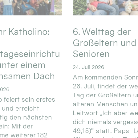
hr Katholino:
6. Welttag der
Großeltern und
tageseinrichtu
Senioren
nter einem
24. Juli 2026
nsamen Dach
Am kommenden Sonn
26. Juli, findet der w
2026
Tag der Großeltern 
 feiert sein erstes
älteren Menschen un
 und erreicht
Leitwort „Ich aber w
itig den nächsten
dich niemals vergess
in: Mit der
49,15)“ statt. Papst L
e weiterer 182