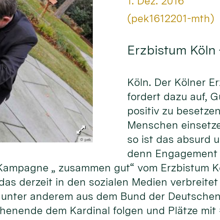
Datum:
1. Dez. 2016
Von:
(pek1612201-mth)
Erzbistum Köln
Köln. Der Kölner E
fordert dazu auf, 
positiv zu besetze
Menschen einsetze
so ist das absurd 
© pek
denn Engagement f
er Kampagne „ zusammen gut“ vom Erzbistum K
as derzeit in den sozialen Medien verbreitet 
unter anderem aus dem Bund der Deutschen 
henende dem Kardinal folgen und Plätze mit