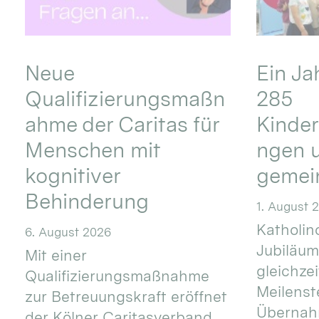
Neue
Ein Ja
Qualifizierungsmaßn
285
ahme der Caritas für
Kinder
Menschen mit
ngen u
kognitiver
gemei
Behinderung
1. August 
Katholino
6. August 2026
Jubiläum
Mit einer
gleichze
Qualifizierungsmaßnahme
Meilenste
zur Betreuungskraft eröffnet
Übernahm
der Kölner Caritasverband