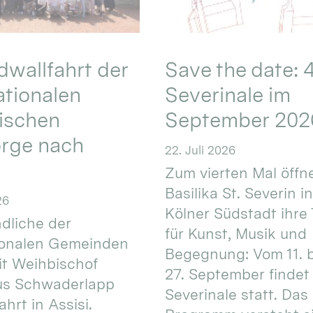
wallfahrt der
Save the date: 4
ationalen
Severinale im
ischen
September 202
orge nach
22. Juli 2026
Zum vierten Mal öffne
Basilika St. Severin i
26
Kölner Südstadt ihre
dliche der
für Kunst, Musik und
ionalen Gemeinden
Begegnung: Vom 11. 
t Weihbischof
27. September findet 
us Schwaderlapp
Severinale statt. Das
ahrt in Assisi.