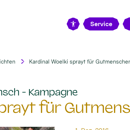
Service
ichten
Kardinal Woelki sprayt für Gutmensche
:
nsch - Kampagne
 sprayt für Gutmen