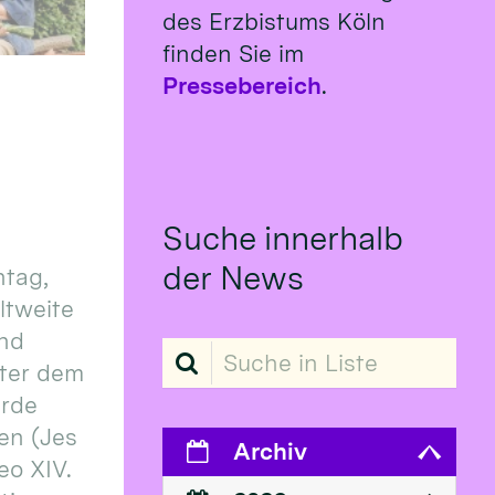
des Erzbistums Köln
finden Sie im
Pressebereich
.
Suche innerhalb
der News
tag,
eltweite
und
Suche in Liste
ter dem
erde
en (Jes
Archiv
eo XIV.