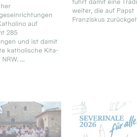
führt damit eine Trad
cher
weiter, die auf Papst
geseinrichtungen
Franziskus zurückgeht.
atholino auf
mt 285
ungen und ist damit
te katholische Kita-
 NRW. ...