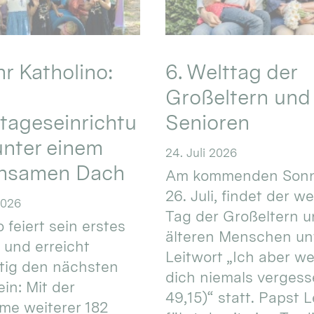
hr Katholino:
6. Welttag der
Großeltern und
tageseinrichtu
Senioren
nter einem
24. Juli 2026
nsamen Dach
Am kommenden Sonn
26. Juli, findet der w
2026
Tag der Großeltern 
 feiert sein erstes
älteren Menschen un
 und erreicht
Leitwort „Ich aber w
itig den nächsten
dich niemals vergess
in: Mit der
49,15)“ statt. Papst L
e weiterer 182