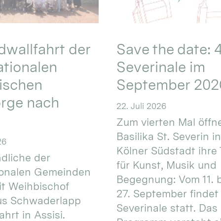
wallfahrt der
Save the date: 4
ationalen
Severinale im
ischen
September 202
orge nach
22. Juli 2026
Zum vierten Mal öffne
Basilika St. Severin i
26
Kölner Südstadt ihre
dliche der
für Kunst, Musik und
ionalen Gemeinden
Begegnung: Vom 11. 
t Weihbischof
27. September findet 
us Schwaderlapp
Severinale statt. Das
ahrt in Assisi.