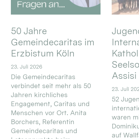
50 Jahre
Jugend
Gemeindecaritas im
Intern
Erzbistum Köln
Kathol
Seels
23. Juli 2026
Assisi
Die Gemeindecaritas
verbindet seit mehr als 50
23. Juli 20
Jahren kirchliches
52 Jugen
Engagement, Caritas und
internat
Menschen vor Ort. Anita
waren mi
Borchers, Referentin
Dominik
Gemeindecaritas und
auf Wallf