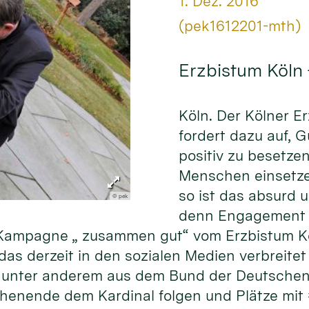
Datum:
1. Dez. 2016
Von:
(pek1612201-mth)
Erzbistum Köln
Köln. Der Kölner E
fordert dazu auf, 
positiv zu besetze
Menschen einsetze
so ist das absurd 
© pek
denn Engagement f
er Kampagne „ zusammen gut“ vom Erzbistum K
as derzeit in den sozialen Medien verbreitet 
unter anderem aus dem Bund der Deutschen 
henende dem Kardinal folgen und Plätze mit