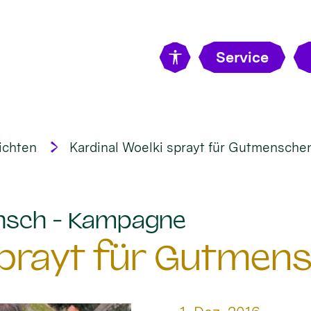
Service
ichten
Kardinal Woelki sprayt für Gutmensche
:
nsch - Kampagne
 sprayt für Gutmen