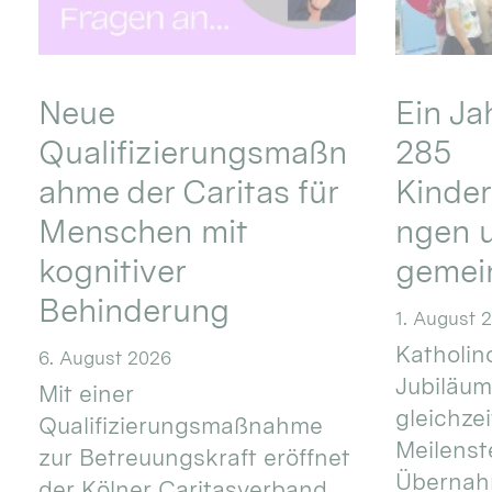
Neue
Ein Ja
Qualifizierungsmaßn
285
ahme der Caritas für
Kinder
Menschen mit
ngen u
kognitiver
gemei
Behinderung
1. August 
Katholino
6. August 2026
Jubiläum
Mit einer
gleichze
Qualifizierungsmaßnahme
Meilenste
zur Betreuungskraft eröffnet
Übernahm
der Kölner Caritasverband