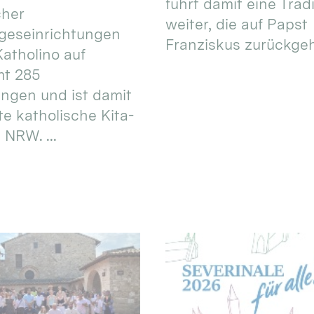
führt damit eine Trad
cher
weiter, die auf Papst
geseinrichtungen
Franziskus zurückgeht.
atholino auf
mt 285
ungen und ist damit
te katholische Kita-
 NRW. ...