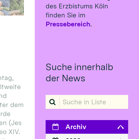
des Erzbistums Köln
finden Sie im
Pressebereich
.
Suche innerhalb
der News
tag,
eltweite
und
Suche in Liste
ter dem
erde
en (Jes
Archiv
eo XIV.