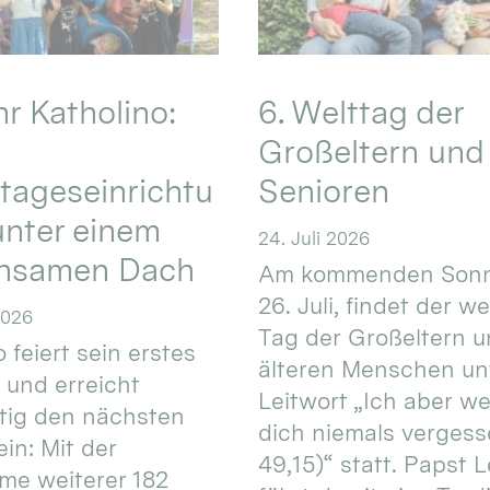
hr Katholino:
6. Welttag der
Großeltern und
tageseinrichtu
Senioren
nter einem
24. Juli 2026
nsamen Dach
Am kommenden Sonn
26. Juli, findet der w
2026
Tag der Großeltern 
 feiert sein erstes
älteren Menschen un
 und erreicht
Leitwort „Ich aber w
itig den nächsten
dich niemals vergess
in: Mit der
49,15)“ statt. Papst L
e weiterer 182