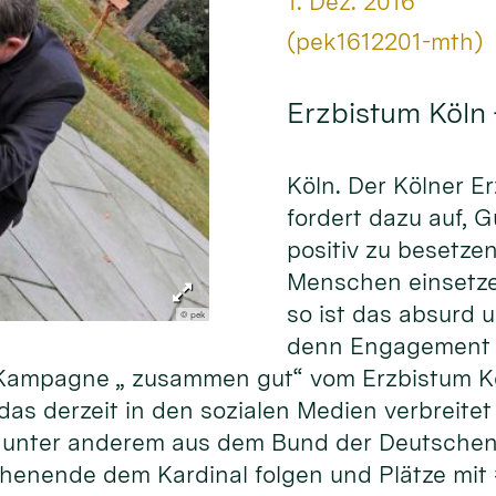
Datum:
1. Dez. 2016
Von:
(pek1612201-mth)
Erzbistum Köln
Köln. Der Kölner E
fordert dazu auf, 
positiv zu besetze
Menschen einsetze
so ist das absurd 
© pek
denn Engagement f
er Kampagne „ zusammen gut“ vom Erzbistum K
as derzeit in den sozialen Medien verbreitet 
unter anderem aus dem Bund der Deutschen 
henende dem Kardinal folgen und Plätze mit