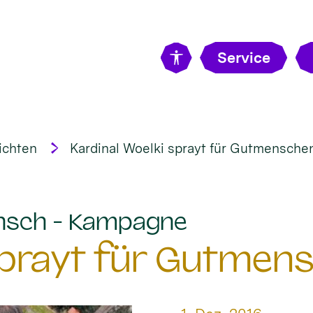
Service
ichten
Kardinal Woelki sprayt für Gutmensche
:
nsch - Kampagne
 sprayt für Gutmen