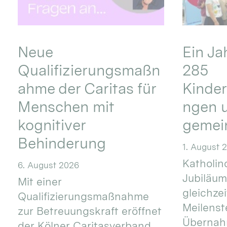
Neue
Ein Ja
Qualifizierungsmaßn
285
ahme der Caritas für
Kinder
Menschen mit
ngen u
kognitiver
gemei
Behinderung
1. August 
Katholino
6. August 2026
Jubiläum
Mit einer
gleichze
Qualifizierungsmaßnahme
Meilenste
zur Betreuungskraft eröffnet
Übernahm
der Kölner Caritasverband