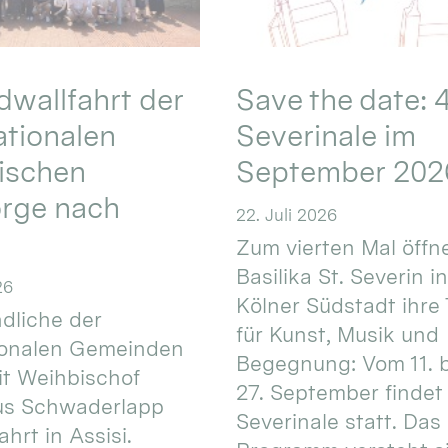
wallfahrt der
Save the date: 4
ationalen
Severinale im
ischen
September 202
orge nach
22. Juli 2026
Zum vierten Mal öffne
Basilika St. Severin i
26
Kölner Südstadt ihre
dliche der
für Kunst, Musik und
ionalen Gemeinden
Begegnung: Vom 11. 
t Weihbischof
27. September findet 
us Schwaderlapp
Severinale statt. Das
ahrt in Assisi.