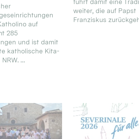
führt damit eine Trad
cher
weiter, die auf Papst
geseinrichtungen
Franziskus zurückgeht.
atholino auf
mt 285
ungen und ist damit
te katholische Kita-
 NRW. ...