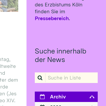
des Erzbistums Köln
finden Sie im
Pressebereich
.
Suche innerhalb
der News
tag,
eltweite
und
Suche in Liste
ter dem
erde
en (Jes
Archiv
eo XIV.