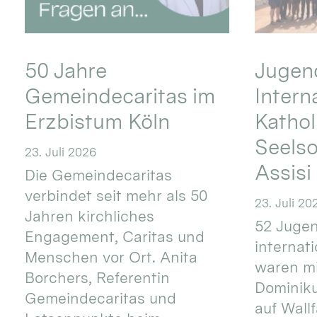
50 Jahre
Jugend
Gemeindecaritas im
Intern
Erzbistum Köln
Kathol
Seels
23. Juli 2026
Assisi
Die Gemeindecaritas
verbindet seit mehr als 50
23. Juli 20
Jahren kirchliches
52 Jugen
Engagement, Caritas und
internat
Menschen vor Ort. Anita
waren mi
Borchers, Referentin
Dominik
Gemeindecaritas und
auf Wallf