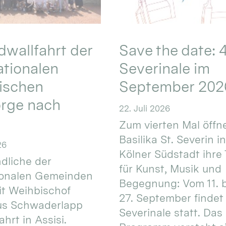
wallfahrt der
Save the date: 4
ationalen
Severinale im
ischen
September 202
orge nach
22. Juli 2026
Zum vierten Mal öffne
Basilika St. Severin i
26
Kölner Südstadt ihre
dliche der
für Kunst, Musik und
ionalen Gemeinden
Begegnung: Vom 11. 
t Weihbischof
27. September findet 
us Schwaderlapp
Severinale statt. Das
ahrt in Assisi.