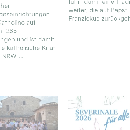
führt damit eine Trad
cher
weiter, die auf Papst
geseinrichtungen
Franziskus zurückgeht.
atholino auf
mt 285
ungen und ist damit
te katholische Kita-
 NRW. ...