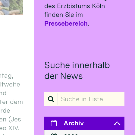
des Erzbistums Köln
finden Sie im
Pressebereich
.
Suche innerhalb
der News
tag,
eltweite
und
Suche in Liste
ter dem
erde
en (Jes
Archiv
eo XIV.