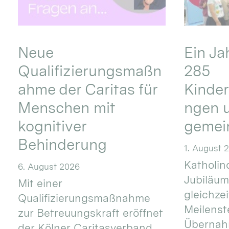
Neue
Ein Ja
Qualifizierungsmaßn
285
ahme der Caritas für
Kinder
Menschen mit
ngen u
kognitiver
gemei
Behinderung
1. August 
Katholino
6. August 2026
Jubiläum
Mit einer
gleichze
Qualifizierungsmaßnahme
Meilenste
zur Betreuungskraft eröffnet
Übernahm
der Kölner Caritasverband