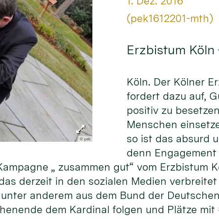
Datum:
1. Dez. 2016
Von:
(pek1612201-mth)
Erzbistum Köln
Köln. Der Kölner E
fordert dazu auf, 
positiv zu besetze
Menschen einsetze
so ist das absurd 
© pek
denn Engagement f
er Kampagne „ zusammen gut“ vom Erzbistum K
as derzeit in den sozialen Medien verbreitet 
unter anderem aus dem Bund der Deutschen 
henende dem Kardinal folgen und Plätze mit