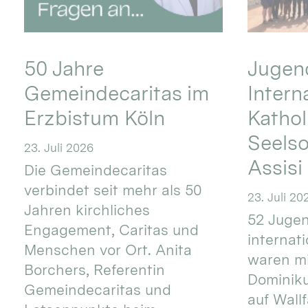
50 Jahre
Jugend
Gemeindecaritas im
Intern
Erzbistum Köln
Kathol
Seels
23. Juli 2026
Assisi
Die Gemeindecaritas
verbindet seit mehr als 50
23. Juli 20
Jahren kirchliches
52 Jugen
Engagement, Caritas und
internat
Menschen vor Ort. Anita
waren mi
Borchers, Referentin
Dominik
Gemeindecaritas und
auf Wallf