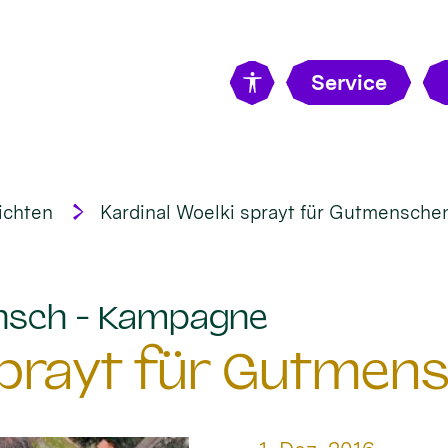
Service
ichten
Kardinal Woelki sprayt für Gutmensche
:
nsch - Kampagne
 sprayt für Gutmen