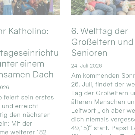
hr Katholino:
6. Welttag der
Großeltern und
tageseinrichtu
Senioren
nter einem
24. Juli 2026
nsamen Dach
Am kommenden Sonn
26. Juli, findet der w
2026
Tag der Großeltern 
 feiert sein erstes
älteren Menschen un
 und erreicht
Leitwort „Ich aber w
itig den nächsten
dich niemals vergess
in: Mit der
49,15)“ statt. Papst L
e weiterer 182