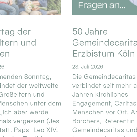
ttag der
50 Jahre
ltern und
Gemeindecarita
ren
Erzbistum Köln
26
23. Juli 2026
enden Sonntag,
Die Gemeindecaritas
 findet der weltweite
verbindet seit mehr a
Großeltern und
Jahren kirchliches
 Menschen unter dem
Engagement, Caritas
 „Ich aber werde
Menschen vor Ort. An
mals vergessen (Jes
Borchers, Referentin
tatt. Papst Leo XIV.
Gemeindecaritas un