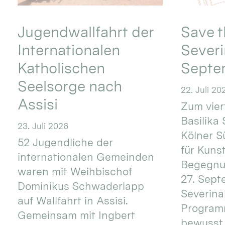
Jugendwallfahrt der
Save t
Internationalen
Severi
Katholischen
Septe
Seelsorge nach
22. Juli 20
Assisi
Zum vier
Basilika 
23. Juli 2026
Kölner S
52 Jugendliche der
für Kuns
internationalen Gemeinden
Begegnun
waren mit Weihbischof
27. Sept
Dominikus Schwaderlapp
Severinal
auf Wallfahrt in Assisi.
Programm
Gemeinsam mit Ingbert
bewusst 