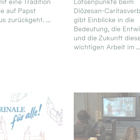
it eine Tradition
Lotsenpunkte beim
ie auf Papst
Diözesan-Caritasver
s zurückgeht. ...
gibt Einblicke in die
Bedeutung, die Entw
und die Zukunft dies
wichtigen Arbeit im ..