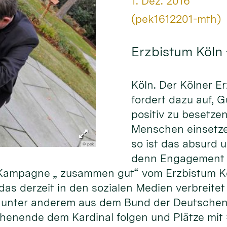
Datum:
1. Dez. 2016
Von:
(pek1612201-mth)
Erzbistum Köln
Köln. Der Kölner E
fordert dazu auf, 
positiv zu besetze
Menschen einsetze
so ist das absurd 
© pek
denn Engagement f
er Kampagne „ zusammen gut“ vom Erzbistum K
as derzeit in den sozialen Medien verbreitet 
unter anderem aus dem Bund der Deutschen 
henende dem Kardinal folgen und Plätze mit