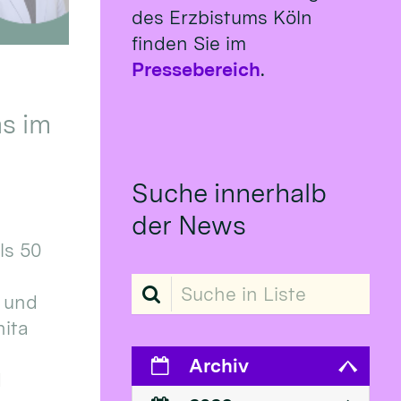
des Erzbistums Köln
finden Sie im
Pressebereich
.
s im
Suche innerhalb
der News
ls 50
Suche in Liste
 und
ita
Archiv
d