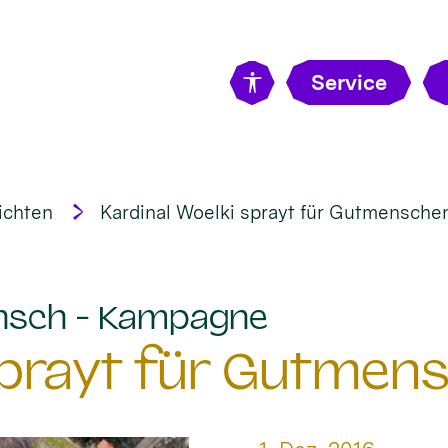
Service
ichten
Kardinal Woelki sprayt für Gutmensche
:
nsch - Kampagne
 sprayt für Gutmen