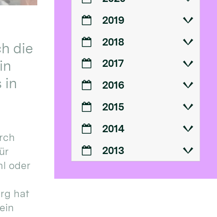
2019
2018
h die
in
2017
 in
2016
2015
2014
urch
2013
ür
l oder
urg hat
ein