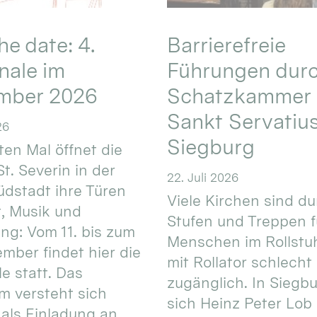
he date: 4.
Barrierefreie
nale im
Führungen durc
mber 2026
Schatzkammer 
Sankt Servatius
26
Siegburg
ten Mal öffnet die
St. Severin in der
22. Juli 2026
üdstadt ihre Türen
Viele Kirchen sind d
t, Musik und
Stufen und Treppen f
g: Vom 11. bis zum
Menschen im Rollstuh
ember findet hier die
mit Rollator schlecht
e statt. Das
zugänglich. In Siegb
 versteht sich
sich Heinz Peter Lob 
als Einladung an