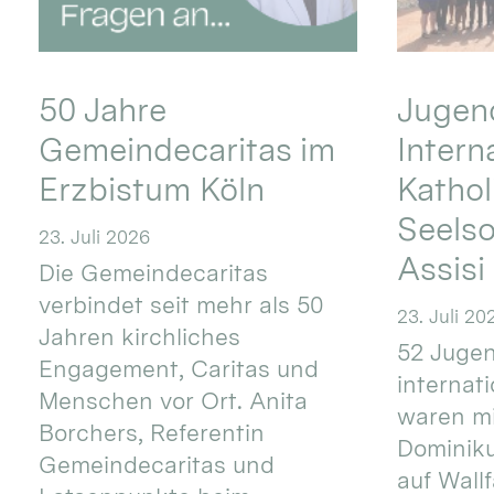
50 Jahre
Jugend
Gemeindecaritas im
Intern
Erzbistum Köln
Kathol
Seels
23. Juli 2026
Assisi
Die Gemeindecaritas
verbindet seit mehr als 50
23. Juli 20
Jahren kirchliches
52 Jugen
Engagement, Caritas und
internat
Menschen vor Ort. Anita
waren mi
Borchers, Referentin
Dominik
Gemeindecaritas und
auf Wallf