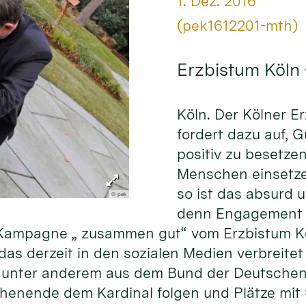
Datum:
1. Dez. 2016
Von:
(pek1612201-mth)
Erzbistum Köln
Köln. Der Kölner E
fordert dazu auf, 
positiv zu besetze
Menschen einsetze
so ist das absurd 
© pek
denn Engagement f
er Kampagne „ zusammen gut“ vom Erzbistum K
as derzeit in den sozialen Medien verbreitet 
unter anderem aus dem Bund der Deutschen 
henende dem Kardinal folgen und Plätze mit