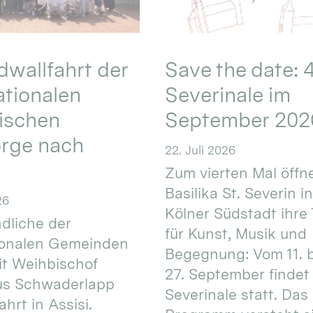
wallfahrt der
Save the date: 4
ationalen
Severinale im
ischen
September 202
orge nach
22. Juli 2026
Zum vierten Mal öffne
Basilika St. Severin i
26
Kölner Südstadt ihre
dliche der
für Kunst, Musik und
ionalen Gemeinden
Begegnung: Vom 11. 
t Weihbischof
27. September findet 
us Schwaderlapp
Severinale statt. Das
ahrt in Assisi.