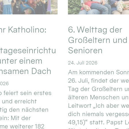
hr Katholino:
6. Welttag der
Großeltern und
tageseinrichtu
Senioren
nter einem
24. Juli 2026
nsamen Dach
Am kommenden Sonn
26. Juli, findet der w
2026
Tag der Großeltern 
 feiert sein erstes
älteren Menschen un
 und erreicht
Leitwort „Ich aber w
itig den nächsten
dich niemals vergess
in: Mit der
49,15)“ statt. Papst L
e weiterer 182