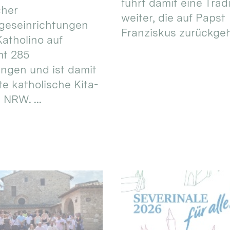
führt damit eine Trad
cher
weiter, die auf Papst
geseinrichtungen
Franziskus zurückgeht.
atholino auf
mt 285
ungen und ist damit
te katholische Kita-
 NRW. ...