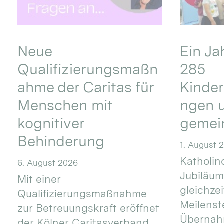
Neue
Ein Ja
Qualifizierungsmaßn
285
ahme der Caritas für
Kinder
Menschen mit
ngen u
kognitiver
gemei
Behinderung
1. August 
Katholino
6. August 2026
Jubiläum
Mit einer
gleichze
Qualifizierungsmaßnahme
Meilenste
zur Betreuungskraft eröffnet
Übernahm
der Kölner Caritasverband