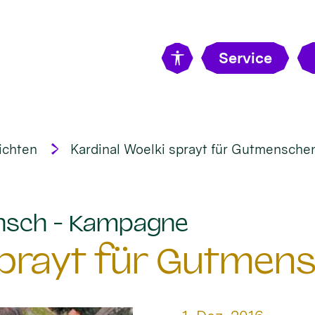
Service
ichten
Kardinal Woelki sprayt für Gutmensche
:
nsch - Kampagne
 sprayt für Gutmen