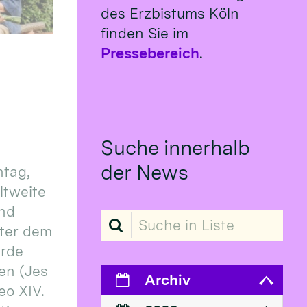
des Erzbistums Köln
finden Sie im
Pressebereich
.
Suche innerhalb
der News
tag,
eltweite
und
Suche in Liste
ter dem
erde
en (Jes
Archiv
eo XIV.