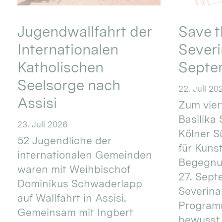
Jugendwallfahrt der
Save t
Internationalen
Severi
Katholischen
Septe
Seelsorge nach
22. Juli 20
Assisi
Zum vier
Basilika 
23. Juli 2026
Kölner S
52 Jugendliche der
für Kuns
internationalen Gemeinden
Begegnun
waren mit Weihbischof
27. Sept
Dominikus Schwaderlapp
Severinal
auf Wallfahrt in Assisi.
Programm
Gemeinsam mit Ingbert
bewusst 