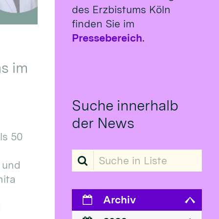
des Erzbistums Köln
finden Sie im
Pressebereich
.
s im
Suche innerhalb
der News
ls 50
Suche in Liste
 und
ita
Archiv
d