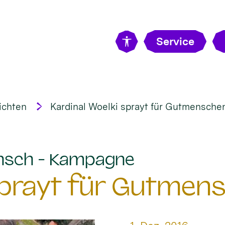
Service
ichten
Kardinal Woelki sprayt für Gutmensche
:
nsch - Kampagne
 sprayt für Gutmen