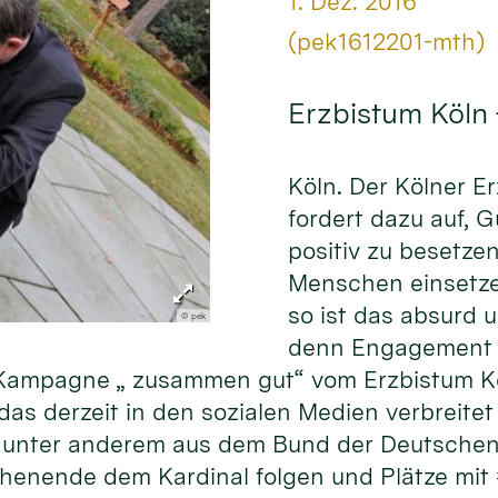
Datum:
1. Dez. 2016
Von:
(pek1612201-mth)
Erzbistum Köln
Köln. Der Kölner E
fordert dazu auf, 
positiv zu besetze
Menschen einsetze
so ist das absurd 
© pek
denn Engagement f
er Kampagne „ zusammen gut“ vom Erzbistum K
as derzeit in den sozialen Medien verbreitet 
unter anderem aus dem Bund der Deutschen 
henende dem Kardinal folgen und Plätze mit