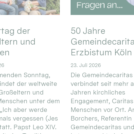
ttag der
50 Jahre
ltern und
Gemeindecarita
ren
Erzbistum Köln
26
23. Juli 2026
enden Sonntag,
Die Gemeindecaritas
 findet der weltweite
verbindet seit mehr a
Großeltern und
Jahren kirchliches
 Menschen unter dem
Engagement, Caritas
 „Ich aber werde
Menschen vor Ort. An
mals vergessen (Jes
Borchers, Referentin
tatt. Papst Leo XIV.
Gemeindecaritas un