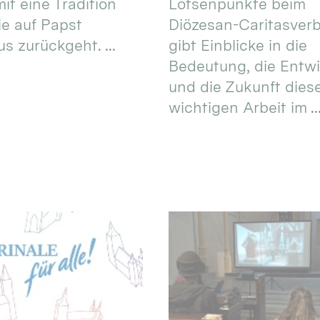
it eine Tradition
Lotsenpunkte beim
ie auf Papst
Diözesan-Caritasver
s zurückgeht. ...
gibt Einblicke in die
Bedeutung, die Entw
und die Zukunft dies
wichtigen Arbeit im ..