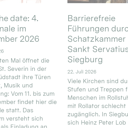
he date: 4.
Barrierefreie
nale im
Führungen durc
mber 2026
Schatzkammer 
Sankt Servatius
26
Siegburg
ten Mal öffnet die
St. Severin in der
22. Juli 2026
üdstadt ihre Türen
Viele Kirchen sind d
t, Musik und
Stufen und Treppen f
g: Vom 11. bis zum
Menschen im Rollstuh
ember findet hier die
mit Rollator schlecht
e statt. Das
zugänglich. In Siegb
 versteht sich
sich Heinz Peter Lob 
als Einladung an