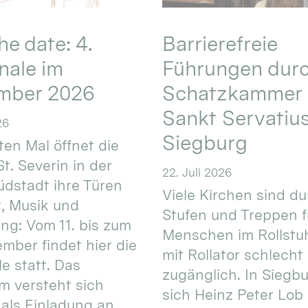
he date: 4.
Barrierefreie
nale im
Führungen durc
mber 2026
Schatzkammer 
Sankt Servatius
26
Siegburg
ten Mal öffnet die
St. Severin in der
22. Juli 2026
üdstadt ihre Türen
Viele Kirchen sind d
t, Musik und
Stufen und Treppen f
g: Vom 11. bis zum
Menschen im Rollstuh
ember findet hier die
mit Rollator schlecht
e statt. Das
zugänglich. In Siegb
 versteht sich
sich Heinz Peter Lob 
als Einladung an