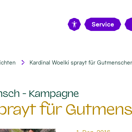
Service
ichten
Kardinal Woelki sprayt für Gutmensche
:
nsch - Kampagne
 sprayt für Gutmen