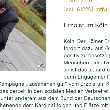
Datum:
1. Dez. 2016
Von:
(pek1612201-mth)
Erzbistum Köln
Köln. Der Kölner E
fordert dazu auf, 
positiv zu besetze
Menschen einsetze
so ist das absurd 
© pek
denn Engagement f
er Kampagne „ zusammen gut“ vom Erzbistum K
as derzeit in den sozialen Medien verbreitet 
unter anderem aus dem Bund der Deutschen 
henende dem Kardinal folgen und Plätze mit