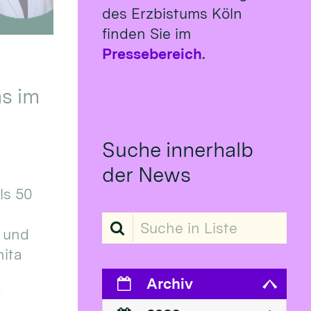
des Erzbistums Köln
finden Sie im
Pressebereich
.
s im
Suche innerhalb
der News
ls 50
Suche in Liste
 und
ita
Archiv
d