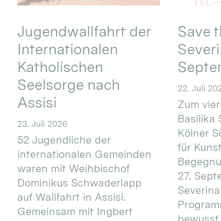
Jugendwallfahrt der
Save t
Internationalen
Severi
Katholischen
Septe
Seelsorge nach
22. Juli 20
Assisi
Zum vier
Basilika 
23. Juli 2026
Kölner S
52 Jugendliche der
für Kuns
internationalen Gemeinden
Begegnun
waren mit Weihbischof
27. Sept
Dominikus Schwaderlapp
Severinal
auf Wallfahrt in Assisi.
Programm
Gemeinsam mit Ingbert
bewusst 