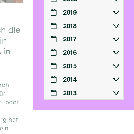
2019
2018
h die
in
2017
 in
2016
2015
2014
urch
2013
ür
l oder
urg hat
ein