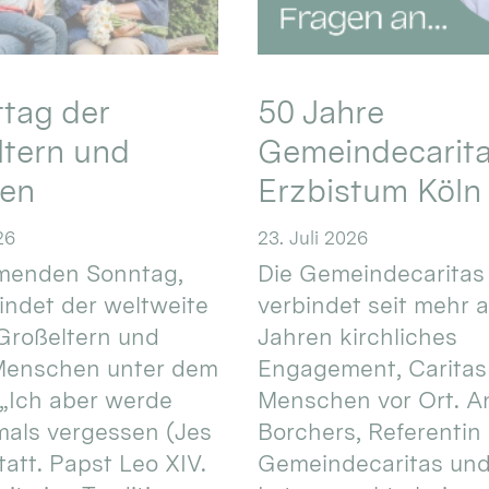
ttag der
50 Jahre
ltern und
Gemeindecarita
ren
Erzbistum Köln
26
23. Juli 2026
enden Sonntag,
Die Gemeindecaritas
 findet der weltweite
verbindet seit mehr a
Großeltern und
Jahren kirchliches
 Menschen unter dem
Engagement, Caritas
 „Ich aber werde
Menschen vor Ort. An
mals vergessen (Jes
Borchers, Referentin
tatt. Papst Leo XIV.
Gemeindecaritas un