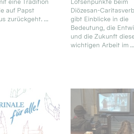
it eine Tradition
Lotsenpunkte beim
ie auf Papst
Diözesan-Caritasver
s zurückgeht. ...
gibt Einblicke in die
Bedeutung, die Entw
und die Zukunft dies
wichtigen Arbeit im ..